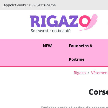
Appelez-nous :
+33(0)411624754
NEW
Faux seins &
Poitrine
Rigazo
Vêtement
Corse
Explorez notre sélection de corsets 