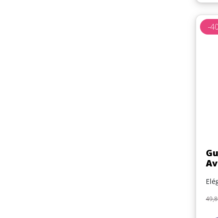
-4
Gu
Av
Elé
Pri
49,8