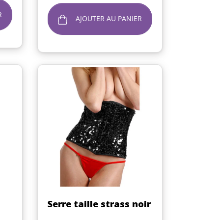
R
AJOUTER AU PANIER
Aperçu rapide

Serre taille strass noir