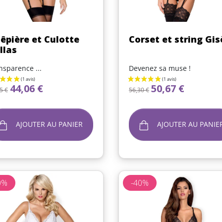
Aperçu rapide
Aperçu rapide


êpière et Culotte
Corset et string Gis
llas
nsparence ...
Devenez sa muse !
x de base
Prix
Prix de base
Prix
44,06 €
50,67 €
5 €
56,30 €
AJOUTER AU PANIER
AJOUTER AU PANIE
0%
-40%