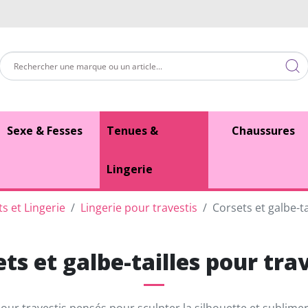
Sexe & Fesses
Tenues &
Chaussures
Lingerie
s et Lingerie
Lingerie pour travestis
Corsets et galbe-ta
ts et galbe-tailles pour tra
pour travestis pensés pour sculpter la silhouette et subli