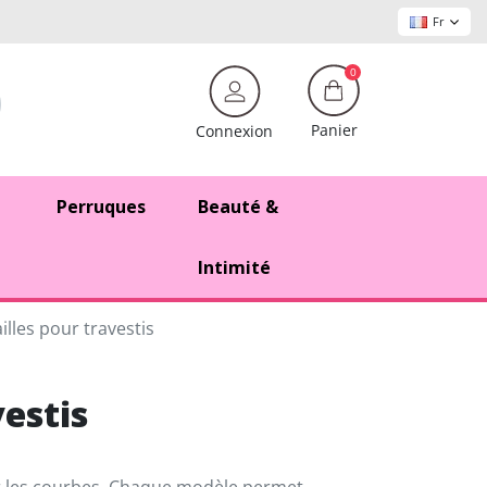
Fr
0
Panier
Connexion
Perruques
Beauté &
Intimité
illes pour travestis
vestis
mer les courbes. Chaque modèle permet