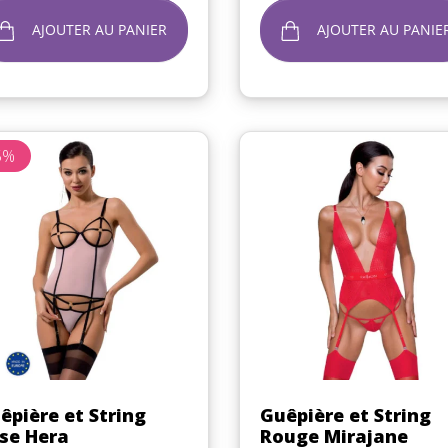
AJOUTER AU PANIER
AJOUTER AU PANIE
5%
Aperçu rapide
Aperçu rapide


êpière et String
Guêpière et String
se Hera
Rouge Mirajane