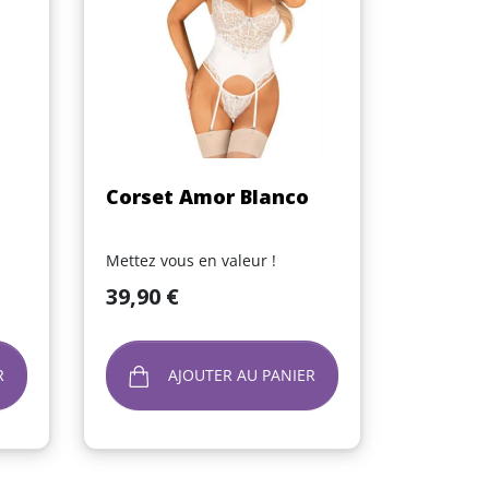
Aperçu rapide

Corset Amor Blanco
Mettez vous en valeur !
Prix
39,90 €
R
AJOUTER AU PANIER
(1 avis)