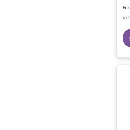
Ens
Pri
49,9