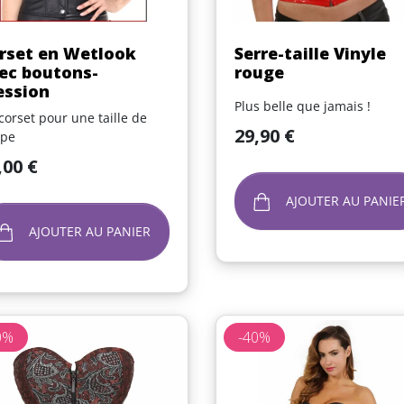
Aperçu rapide
Aperçu rapide


rset en Wetlook
Serre-taille Vinyle
ec boutons-
rouge
ession
Plus belle que jamais !
corset pour une taille de
Prix
29,90 €
êpe
,00 €
AJOUTER AU PANIE
AJOUTER AU PANIER
0%
-40%