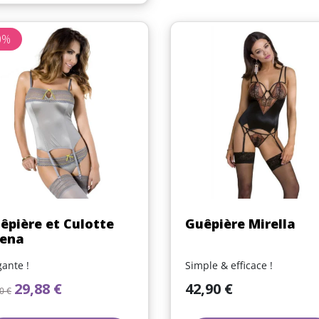
0%
Aperçu rapide
Aperçu rapide


êpière et Culotte
Guêpière Mirella
ena
gante !
Simple & efficace !
x de base
Prix
Prix
29,88 €
42,90 €
0 €