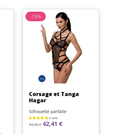
-15%
Aperçu rapide

Corsage et Tanga
Hagar
Silhouette parfaite
Prix de base
Prix
42,41 €
49,90 €