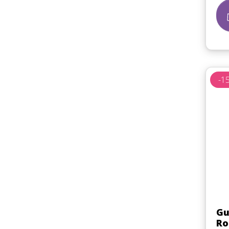
-1
Gu
Ro