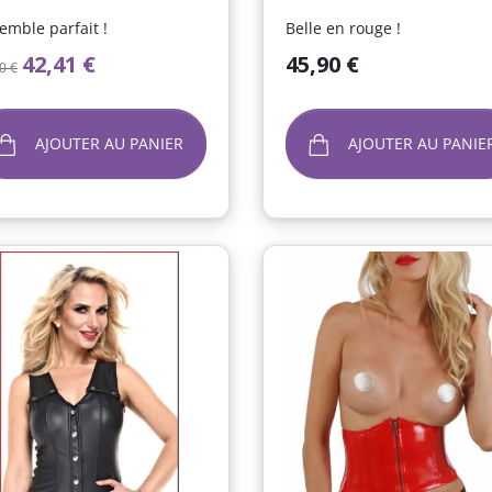
emble parfait !
Belle en rouge !
x de base
Prix
Prix
42,41 €
45,90 €
0 €
AJOUTER AU PANIER
AJOUTER AU PANIE