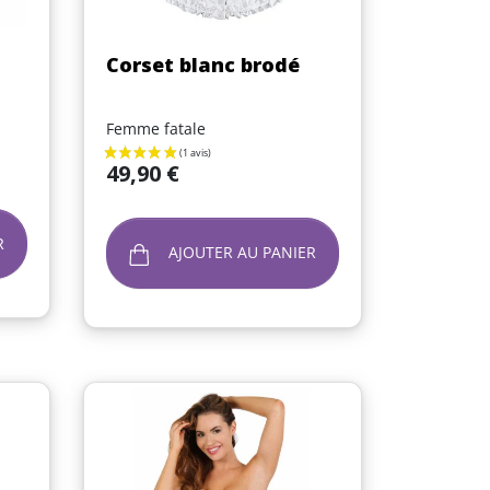
Aperçu rapide

Corset blanc brodé
Femme fatale
Prix
49,90 €
R
AJOUTER AU PANIER