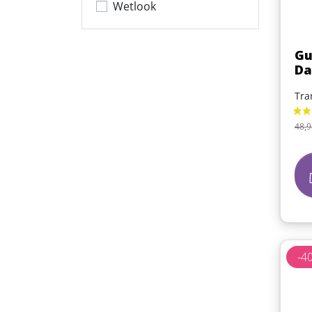
Wetlook
Gu
Da
Tra
Pri
48,9
-4