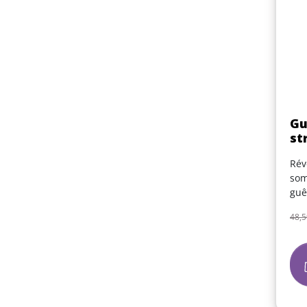
Gu
st
Rév
som
guê
Pri
48,5