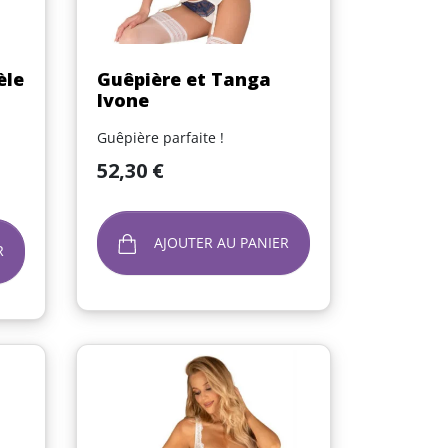
Aperçu rapide

èle
Guêpière et Tanga
Ivone
Guêpière parfaite !
Prix
52,30 €
AJOUTER AU PANIER
R