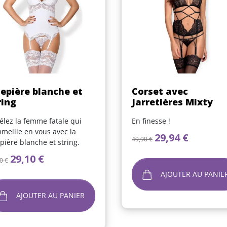
Aperçu rapide
Aperçu rapide


epière blanche et
Corset avec
ring
Jarretières Mixty
élez la femme fatale qui
En finesse !
meille en vous avec la
Prix de base
Prix
29,94 €
49,90 €
pière blanche et string.
x de base
Prix
29,10 €
0 €
AJOUTER AU PANIE
AJOUTER AU PANIER
(1 avis)