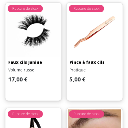
Rupture de stock
Rupture de stock
Faux cils Janine
Pince à faux cils
Volume russe
Pratique
Prix
Prix
17,00 €
5,00 €
Rupture de stock
Rupture de stock