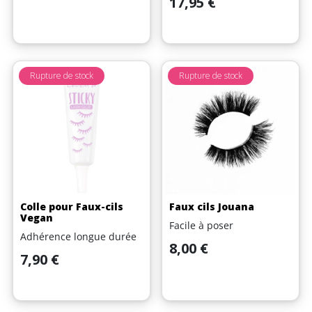
17,95 €
Rupture de stock
Rupture de stock
Colle pour Faux-cils
Faux cils Jouana
Vegan
Facile à poser
Adhérence longue durée
Prix
8,00 €
Prix
7,90 €