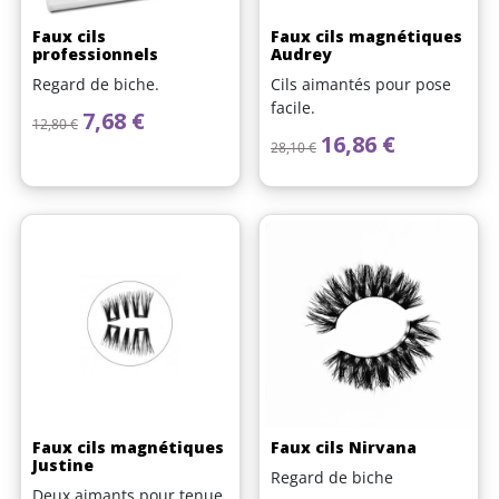
Faux cils
Faux cils magnétiques
professionnels
Audrey
Regard de biche.
Cils aimantés pour pose
facile.
Prix de base
Prix
7,68 €
12,80 €
Prix de base
Prix
16,86 €
28,10 €
Faux cils magnétiques
Faux cils Nirvana
Justine
Regard de biche
Deux aimants pour tenue