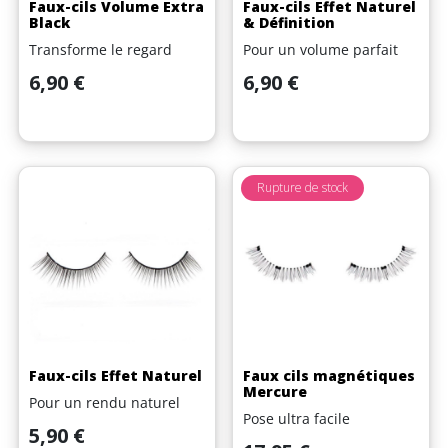
Faux-cils Volume Extra
Faux-cils Effet Naturel
Black
& Définition
Transforme le regard
Pour un volume parfait
Prix
Prix
6,90 €
6,90 €
Rupture de stock
Faux-cils Effet Naturel
Faux cils magnétiques
Mercure
Pour un rendu naturel
Pose ultra facile
Prix
5,90 €
Prix