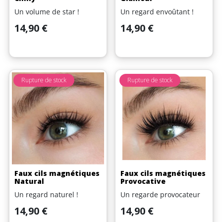
Un volume de star !
Un regard envoûtant !
Prix
Prix
14,90 €
14,90 €
Rupture de stock
Rupture de stock
Faux cils magnétiques
Faux cils magnétiques
Natural
Provocative
Un regard naturel !
Un regarde provocateur
Prix
Prix
14,90 €
14,90 €