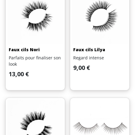
Faux cils Nori
Faux cils Lilya
Parfaits pour finaliser son
Regard intense
look
Prix
9,00 €
Prix
13,00 €