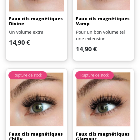
Faux cils magnétiques
Faux cils magnétiques
Divine
Vamp
Un volume extra
Pour un bon volume tel
une extension
Prix
14,90 €
Prix
14,90 €
Rupture de stock
Rupture de stock
Faux cils magnétiques
Faux cils magnétiques
Chilly
Glamour