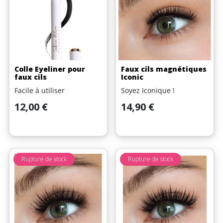
Colle Eyeliner pour
Faux cils magnétiques
faux cils
Iconic
Facile à utiliser
Soyez Iconique !
Prix
Prix
12,00 €
14,90 €
Rupture de stock
Rupture de stock