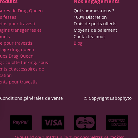
roduits
Nos engagements
sures de Drag Queen
Qui sommes-nous ?
s fesses
100% Discrétion
eins pour travesti
Frais de ports offerts
agins transgenres et
Moyens de paiement
xuels
Contactez-nous
e pour travestis
Blog
lage drag queen
ques Drag Queen
 : culotte tucking, sous-
nts et accessoires de
sation
nts pour travestis
Conditions générales de vente
© Copyright Labophyto
Cliquez ici pour mettre à jour vos paramètres de cookies