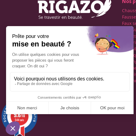
Nos p
Chaus
Fausse
Faux s
Faux v
Première boutique
transe
française spécialisée dans
Lingeri
le travestissement de
Maquil
l'homme
Perru
Réseaux sociaux
Tucking
vêteme
fémini
Vêteme
Mentions légales
9.6
/10
544 avis