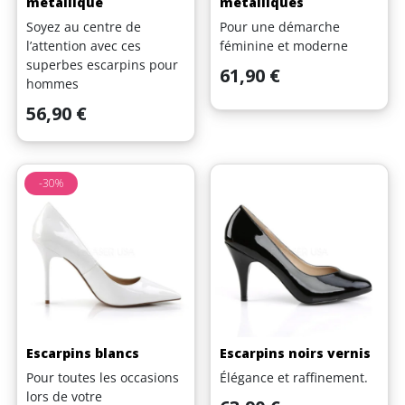
metallique
métalliques
Soyez au centre de
Pour une démarche
l’attention avec ces
féminine et moderne
superbes escarpins pour
Prix
61,90 €
hommes
Prix
56,90 €
-30%
Escarpins blancs
Escarpins noirs vernis
Pour toutes les occasions
Élégance et raffinement.
lors de votre
Prix