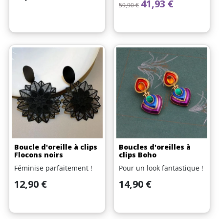
Prix de base
Prix
41,93 €
59,90 €
Boucle d'oreille à clips
Boucles d'oreilles à
Flocons noirs
clips Boho
Féminise parfaitement !
Pour un look fantastique !
Prix
Prix
12,90 €
14,90 €