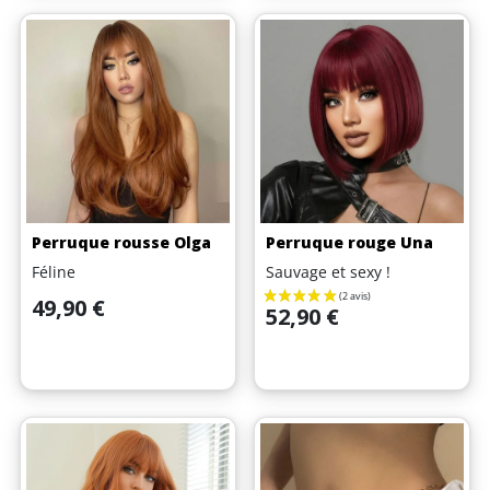
Perruque rousse Olga
Perruque rouge Una
Féline
Sauvage et sexy !
Prix
49,90 €
Prix
52,90 €