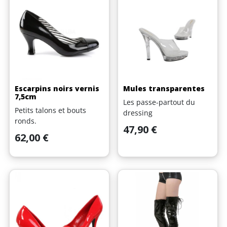
Escarpins noirs vernis
Mules transparentes
7,5cm
Les passe-partout du
Petits talons et bouts
dressing
ronds.
Prix
47,90 €
Prix
62,00 €