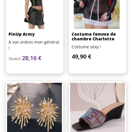
PinUp Army
Costume femme de
chambre Charlotte
À vos ordres mon général
Costume sexy !
!
Prix
49,90 €
Prix de base
Prix
28,16 €
70,40 €