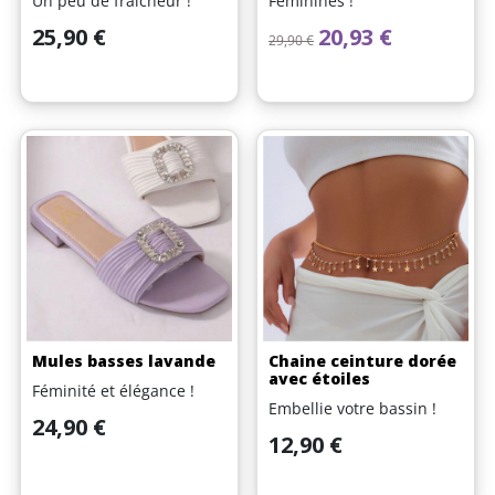
Un peu de fraîcheur !
Féminines !
Prix
Prix de base
Prix
25,90 €
20,93 €
29,90 €
Mules basses lavande
Chaine ceinture dorée
avec étoiles
Féminité et élégance !
Embellie votre bassin !
Prix
24,90 €
Prix
12,90 €