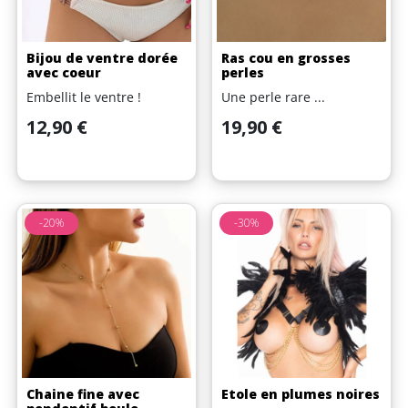
Bijou de ventre dorée
Ras cou en grosses
avec coeur
perles
Embellit le ventre !
Une perle rare ...
Prix
Prix
12,90 €
19,90 €
-20%
-30%
Chaine fine avec
Etole en plumes noires