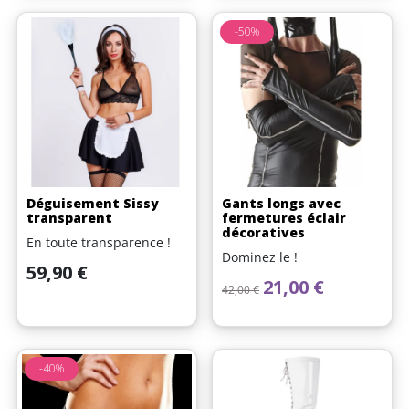
-50%
Déguisement Sissy
Gants longs avec
transparent
fermetures éclair
décoratives
En toute transparence !
Dominez le !
Prix
59,90 €
Prix de base
Prix
21,00 €
42,00 €
-40%