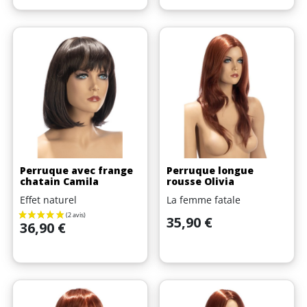
Perruque avec frange
Perruque longue
chatain Camila
rousse Olivia
Effet naturel
La femme fatale
Prix
35,90 €
Prix
36,90 €