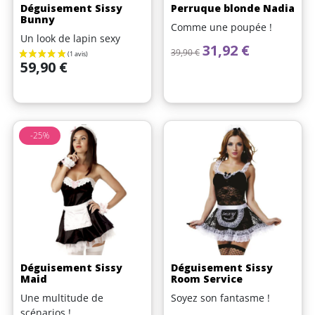
Déguisement Sissy
Perruque blonde Nadia
Bunny
Comme une poupée !
Un look de lapin sexy
Prix de base
Prix
31,92 €
39,90 €
Prix
59,90 €
-25%
Déguisement Sissy
Déguisement Sissy
Maid
Room Service
Une multitude de
Soyez son fantasme !
scénarios !