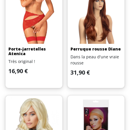
Porte-jarretelles
Perruque rousse Diane
Atenica
Dans la peau d'une vraie
Très original !
rousse
Prix
16,90 €
Prix
31,90 €