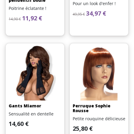
pendentif boule
Pour un look d'enfer !
Poitrine éclatante !
Prix de base
Prix
34,97 €
49,95 €
Prix de base
Prix
11,92 €
14,90 €
Gants Miamor
Perruque Sophie
Rousse
Sensualité en dentelle
Petite rouquine délicieuse
Prix
14,60 €
Prix
25,80 €