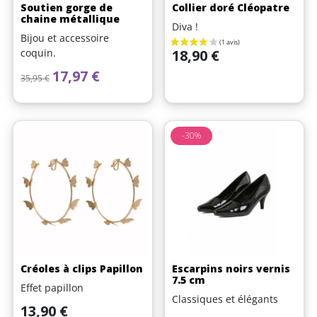
Soutien gorge de
Collier doré Cléopatre
chaine métallique
Diva !
Bijou et accessoire
Prix
coquin.
18,90 €
Prix de base
Prix
17,97 €
35,95 €
-30%
Créoles à clips Papillon
Escarpins noirs vernis
7.5 cm
Effet papillon
Classiques et élégants
Prix
13,90 €