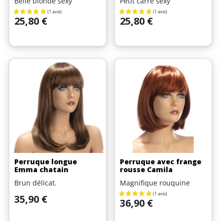
Belle blonde sexy
Petit carré sexy
Prix
Prix
25,80 €
25,80 €
Perruque longue
Perruque avec frange
Emma chatain
rousse Camila
Brun délicat.
Magnifique rouquine
Prix
35,90 €
Prix
36,90 €