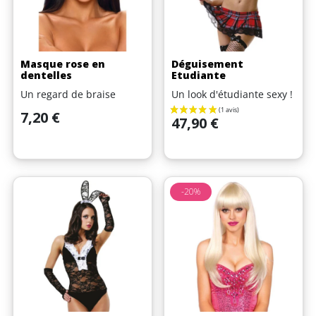
Masque rose en
Déguisement
dentelles
Etudiante
Un regard de braise
Un look d'étudiante sexy !
Prix
7,20 €
Prix
47,90 €
-20%