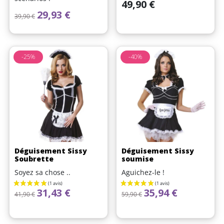
Prix
49,90 €
Prix de base
Prix
29,93 €
39,90 €
-25%
-40%
Déguisement Sissy
Déguisement Sissy
Soubrette
soumise
Soyez sa chose ..
Aguichez-le !
Prix de base
Prix
Prix de base
Prix
31,43 €
35,94 €
41,90 €
59,90 €