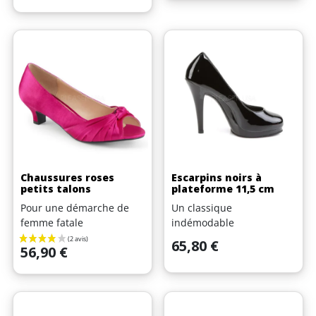
Chaussures roses
Escarpins noirs à
(1 avis)
petits talons
plateforme 11,5 cm
Pour une démarche de
Un classique
femme fatale
indémodable
Prix
65,80 €
Prix
56,90 €