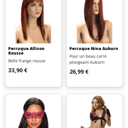
Perruque Allison
Perruque Nina Auburn
Rousse
Pour un beau carré
Belle frange rousse
plongeant Auburn
Prix
33,90 €
Prix
26,99 €