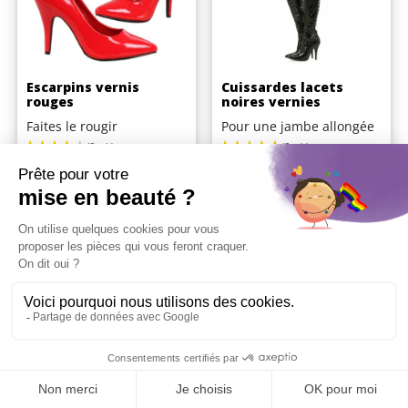
Escarpins vernis
Cuissardes lacets
rouges
noires vernies
Faites le rougir
Pour une jambe allongée
Prix
Prix
59,90 €
85,50 €