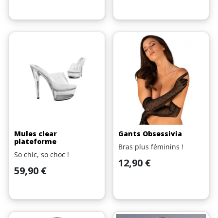
Mules clear
Gants Obsessivia
plateforme
Bras plus féminins !
So chic, so choc !
Prix
12,90 €
Prix
59,90 €