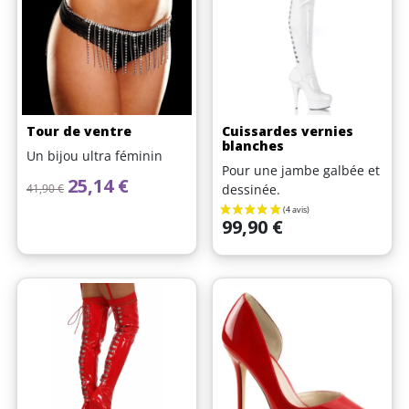
Tour de ventre
Cuissardes vernies
blanches
Un bijou ultra féminin
Pour une jambe galbée et
Prix de base
Prix
25,14 €
41,90 €
dessinée.
Prix
99,90 €