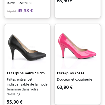
63,90 €
travestissement
Prix de base
Prix
43,33 €
61,90 €
(1 avis)
Escarpins noirs 10 cm
Escarpins roses
Faites entrer cet
Douceur et coquinerie
indispensable de la mode
Prix
63,90 €
féminine dans votre
dressing
Prix
55,90 €