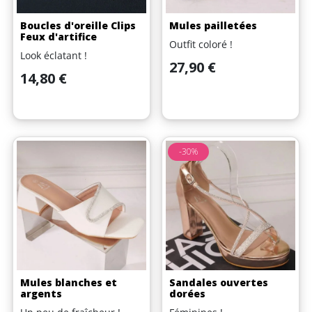
Boucles d'oreille Clips
Mules pailletées
Feux d'artifice
Outfit coloré !
Look éclatant !
Prix
27,90 €
Prix
14,80 €
-30%
Mules blanches et
Sandales ouvertes
argents
dorées