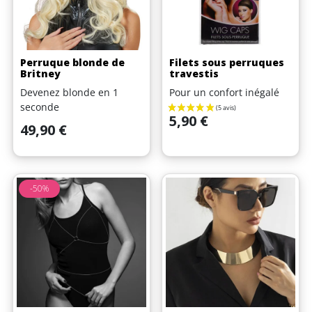
Perruque blonde de
Filets sous perruques
Britney
travestis
Devenez blonde en 1
Pour un confort inégalé
seconde
Prix
5,90 €
Prix
49,90 €
-50%