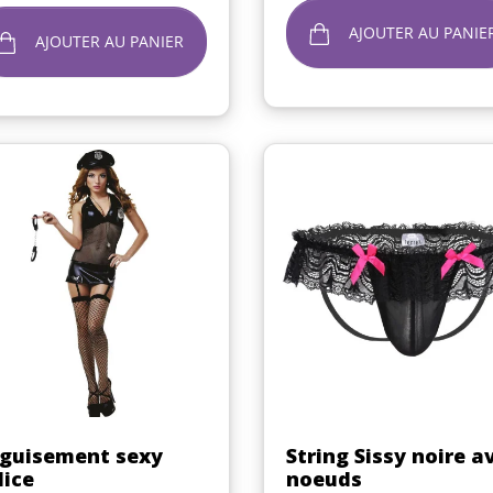
AJOUTER AU PANIE
AJOUTER AU PANIER
Aperçu rapide
Aperçu rapide


guisement sexy
String Sissy noire a
lice
noeuds