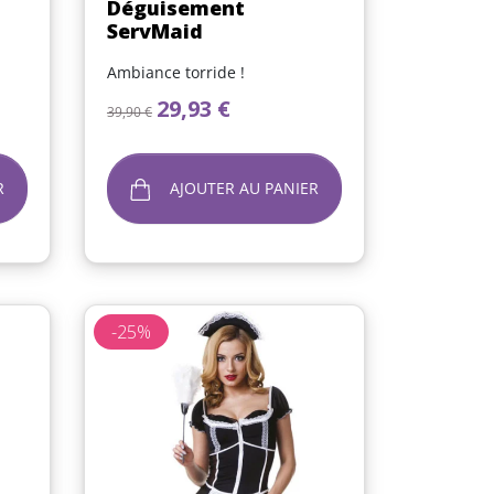
Déguisement
ServMaid
Ambiance torride !
Prix de base
Prix
29,93 €
39,90 €
R
AJOUTER AU PANIER
-25%