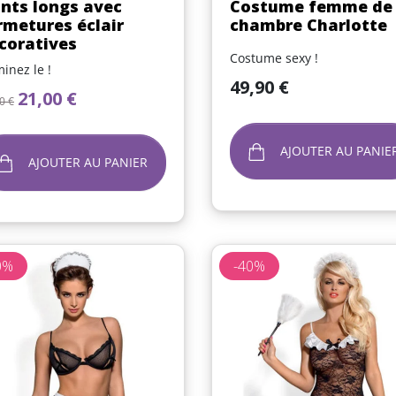
nts longs avec
Costume femme de
rmetures éclair
chambre Charlotte
coratives
Costume sexy !
inez le !
Prix
49,90 €
x de base
Prix
21,00 €
0 €
AJOUTER AU PANIE
AJOUTER AU PANIER
0%
-40%