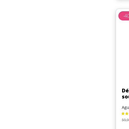
-4
Dé
so
Agu
Pri
59,9