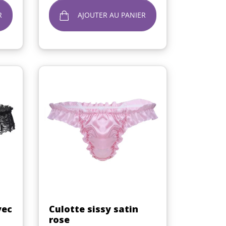
R
AJOUTER AU PANIER
Aperçu rapide

vec
Culotte sissy satin
rose