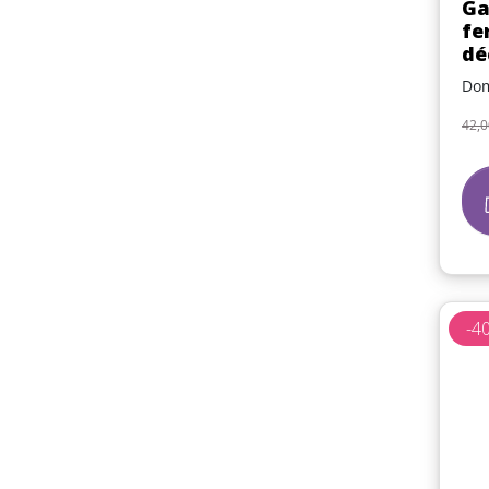
Ga
fe
dé
Dom
Pri
42,0
-4