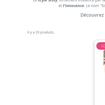
et
l'innocence
. Le nom "S
Découvrez 
Il y a 33 produits.
-5