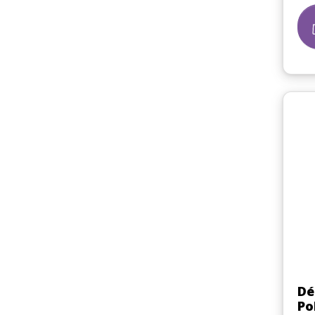
Dé
Po