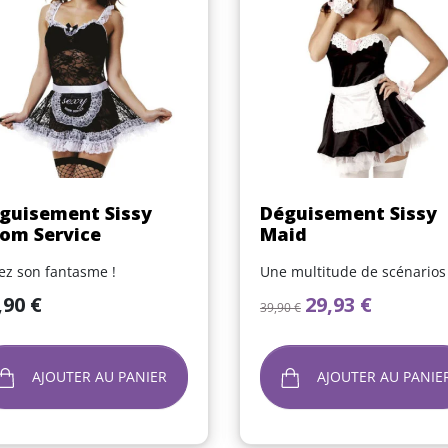
Aperçu rapide
Aperçu rapide


guisement Sissy
Déguisement Sissy
om Service
Maid
ez son fantasme !
Une multitude de scénarios 
Prix de base
Prix
,90 €
29,93 €
39,90 €
AJOUTER AU PANIER
AJOUTER AU PANIE