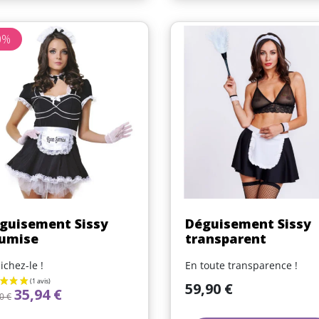
0%
(3 avis)
Aperçu rapide
Aperçu rapide


guisement Sissy
Déguisement Sissy
umise
transparent
ichez-le !
En toute transparence !
Prix
59,90 €
x de base
Prix
35,94 €
0 €