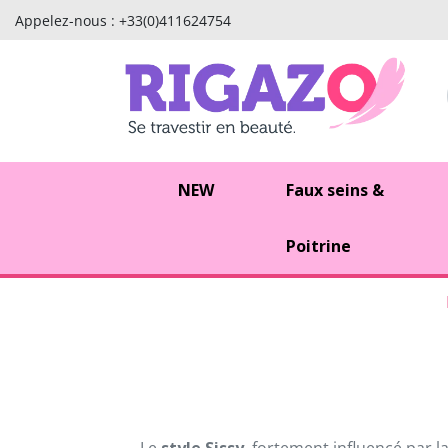
Appelez-nous :
+33(0)411624754
NEW
Faux seins &
Poitrine
Le
style Sissy
, fortement influencé par l