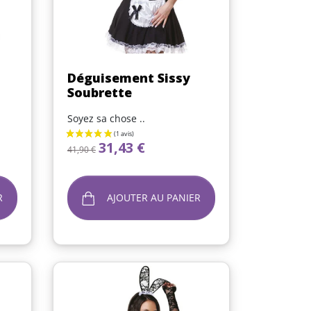
Aperçu rapide

Déguisement Sissy
Soubrette
Soyez sa chose ..
Prix de base
Prix
31,43 €
41,90 €
R
AJOUTER AU PANIER