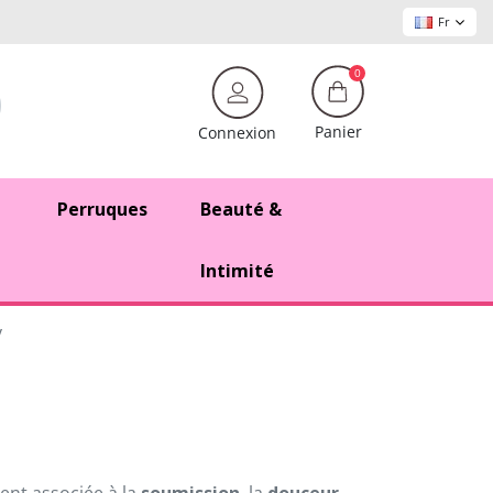
Fr
0
Panier
Connexion
Perruques
Beauté &
Intimité
y
nt associée à la
soumission
, la
douceur