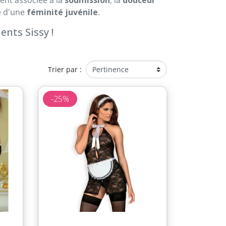
ée d'une
féminité juvénile
.
nts Sissy !
Trier par :
-25%
Aperçu rapide
