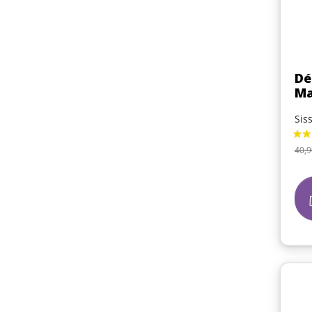
Dé
Ma
Sis
Pri
40,9