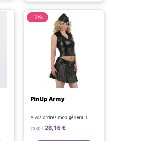
-60%
(1 avis)
Aperçu rapide

PinUp Army
À vos ordres mon général !
Prix de base
Prix
28,16 €
70,40 €