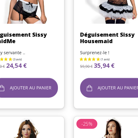
Aperçu rapide
Aperçu rapide


guisement Sissy
Déguisement Sissy
idMe
Housemaid
sy servante ..
Surprenez-le !
x de base
Prix
Prix de base
Prix
24,54 €
35,94 €
0 €
59,90 €
AJOUTER AU PANIER
AJOUTER AU PANIE
-25%