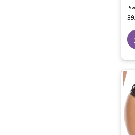
Pre
Prix
39