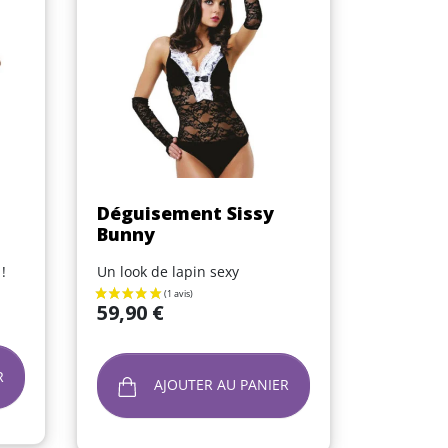
Aperçu rapide

Déguisement Sissy
Bunny
!
Un look de lapin sexy
Prix
59,90 €
R
AJOUTER AU PANIER