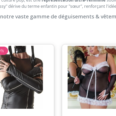
issy" dérive du terme enfantin pour "sœur", renforçant l'id
notre vaste gamme de déguisements & vêteme
0%
Aperçu rapide
Aperçu rapide

