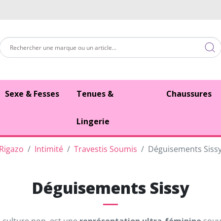
Sexe & Fesses
Tenues &
Chaussures
Lingerie
Rigazo
Intimité
Travestis Soumis
Déguisements Siss
Déguisements Sissy
a culture pop, est une
représentation ultra-féminine
souve