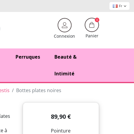
Fr
0
Panier
Connexion
Perruques
Beauté &
Intimité
estis
Bottes plates noires
89,90 €
lates
te à
Pointure