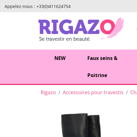
Appelez-nous :
+33(0)411624754
NEW
Faux seins &
Poitrine
Rigazo
Accessoires pour travestis
Ch