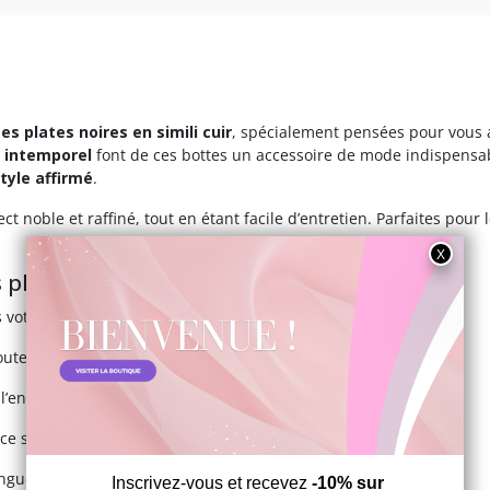
es plates noires en simili cuir
, spécialement pensées pour vous
 intemporel
font de ces bottes un accessoire de mode indispensab
tyle affirmé
.
t noble et raffiné, tout en étant facile d’entretien. Parfaites pou
 plates noires
 votre garde-robe :
 toutes les tenues, du look classique au plus audacieux.
e l’enfilage sans casser la ligne de la botte.
ce sans déséquilibre, idéal pour les débutant·e·s.
ongues marches ou soirées.