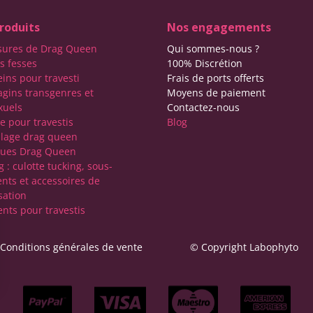
roduits
Nos engagements
sures de Drag Queen
Qui sommes-nous ?
s fesses
100% Discrétion
eins pour travesti
Frais de ports offerts
agins transgenres et
Moyens de paiement
xuels
Contactez-nous
e pour travestis
Blog
lage drag queen
ques Drag Queen
 : culotte tucking, sous-
nts et accessoires de
sation
nts pour travestis
Conditions générales de vente
© Copyright Labophyto