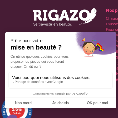
Nos p
Chaus
Fausse
Faux s
Faux v
Première boutique
transe
française spécialisée dans
Lingeri
le travestissement de
Maquil
l'homme
Perru
Réseaux sociaux
Tucking
vêteme
fémini
Vêteme
Mentions légales
9.6
/10
544 avis