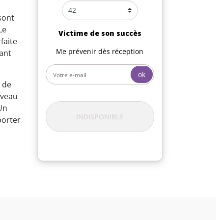
 sont
 Le
Victime de son succès
faite
Me prévenir dès réception
ant
ok
 de
iveau
Un
INDISPONIBLE
porter