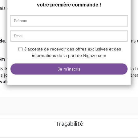
ais élégant qui fait toute la différence.
ide.
Évitez les produits abrasifs ou l’eau en excès. Rangez-les dans u
 en travestissement
ois
élégante et confortable
. Leur design est intemporel, mais la 
les jours comme de mes soirées improvisées. Elles sont particulièr
valeur sûre
, vraiment !
Traçabilité