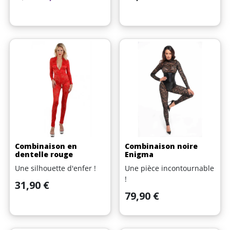
(1 avis)
Combinaison en
Combinaison noire
dentelle rouge
Enigma
Une silhouette d'enfer !
Une pièce incontournable
!
Prix
31,90 €
Prix
79,90 €