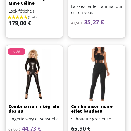
Mme Céline
Laissez parler l’animal qui
Look fétiche !
est en vous.
Prix de base
Prix
35,27 €
Prix
179,00 €
41,50 €
-30%
Combinaison intégrale
Combinaison noire
dos nu
effet bandeau
Lingerie sexy et sensuelle
Silhouette gracieuse !
Prix de base
Prix
Prix
44,73 €
65,90 €
63,90 €