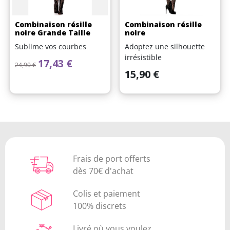
Combinaison résille
Combinaison résille
noire Grande Taille
noire
Sublime vos courbes
Adoptez une silhouette
irrésistible
Prix de base
Prix
17,43 €
24,90 €
Prix
15,90 €
Frais de port offerts
dès 70€ d'achat
Colis et paiement
100% discrets
Livré où vous voulez