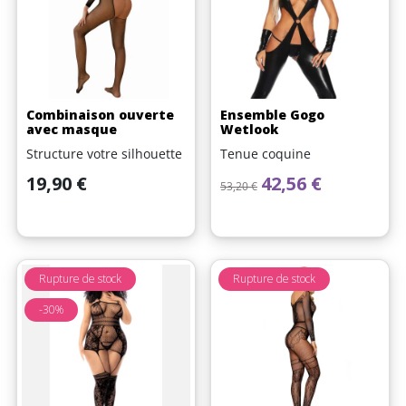
Combinaison ouverte
Ensemble Gogo
avec masque
Wetlook
Structure votre silhouette
Tenue coquine
Prix
Prix de base
Prix
19,90 €
42,56 €
53,20 €
Rupture de stock
Rupture de stock
-30%