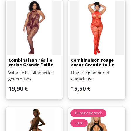
Combinaison résille
Combinaison rouge
cerise Grande Taille
coeur Grande taille
Valorise les silhouettes
Lingerie glamour et
généreuses
audacieuse
Prix
Prix
19,90 €
19,90 €
Rupture de stock
-20%