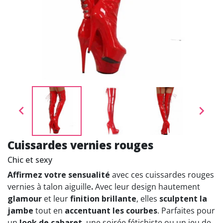


Cuissardes vernies rouges
Chic et sexy
Affirmez votre sensualité
avec ces cuissardes rouges
vernies à talon aiguille
.
Avec leur design hautement
glamour
et leur
finition brillante
, elles
sculptent la
jambe
tout en
accentuant les courbes
. Parfaites pour
un
look de cabaret
, une soirée fétichiste ou un jeu de