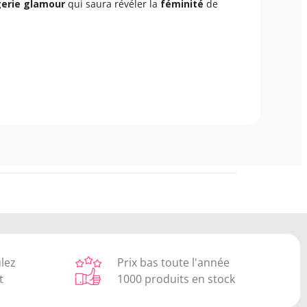
gerie glamour
qui saura révéler la
féminité
de
ulez
Prix bas toute l'année
t
1000 produits en stock