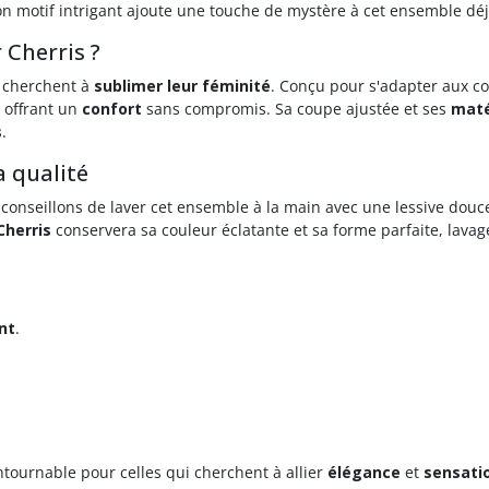
n motif intrigant ajoute une touche de mystère à cet ensemble déj
 Cherris ?
 cherchent à
sublimer leur féminité
. Conçu pour s'adapter aux co
 offrant un
confort
sans compromis. Sa coupe ajustée et ses
maté
s
.
a qualité
 conseillons de laver cet ensemble à la main avec une lessive douce
herris
conservera sa couleur éclatante et sa forme parfaite, lavag
nt
.
ntournable pour celles qui cherchent à allier
élégance
et
sensati