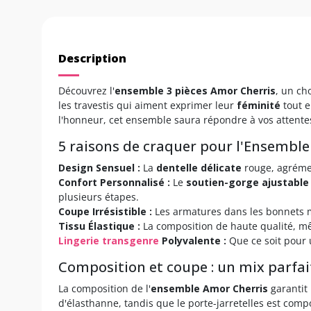
Description
Découvrez l'
ensemble 3 pièces Amor Cherris
, un ch
les travestis qui aiment exprimer leur
féminité
tout e
l'honneur, cet ensemble saura répondre à vos attente
5 raisons de craquer pour l'Ensembl
Design Sensuel :
La
dentelle délicate
rouge, agrémen
Confort Personnalisé :
Le
soutien-gorge ajustable
plusieurs étapes.
Coupe Irrésistible :
Les armatures dans les bonnets me
Tissu Élastique :
La composition de haute qualité, m
Lingerie transgenre
Polyvalente :
Que ce soit pour 
Composition et coupe : un mix parfait
La composition de l'
ensemble Amor Cherris
garantit
d'élasthanne, tandis que le porte-jarretelles est com