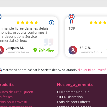
Marchand approuvé par la Société des Avis Garantis,
cliquez ici pour vérifi
roduits
Nos engagements
sures de Drag Queen
Qui sommes-nous ?
s fesses
100% Discrétion
eins pour travesti
Frais de ports offerts
agins transgenres et
Moyens de paiement