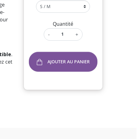
ge
e-
pour
Quantité
-
+
tible
.
sez cet
AJOUTER AU PANIER