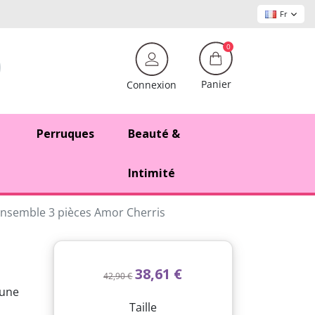
Fr
0
Panier
Connexion
Perruques
Beauté &
Intimité
nsemble 3 pièces Amor Cherris
38,61 €
42,90 €
 une
Taille