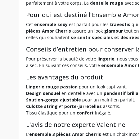
parfaitement à votre corps. La
dentelle rouge
avec so
Pour qui est destiné l'Ensemble Amor
Cet
ensemble sexy
est parfait pour les
travestis
qui
pièces Amor Cherris
assure un look
glamour
tout en
celles qui souhaitent
se sentir spéciales et désirée
Conseils d’entretien pour conserver l
Pour préserver la beauté de votre
lingerie
, nous vous
à sec. En suivant ces conseils, votre
ensemble Amor C
Les avantages du produit
Lingerie rouge passion
pour un look captivant.
Design sensuel
en dentelle avec un
pendentif brilla
Soutien-gorge ajustable
pour un maintien parfait.
Culotte string
et
porte-jarretelles
assortis.
Tissu élastique pour un
confort
inégalé.
L'avis de notre experte Valentine
L'
ensemble 3 pièces Amor Cherris
est un choix inco