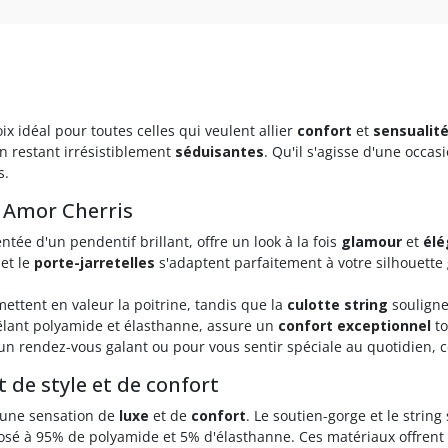
oix idéal pour toutes celles qui veulent allier
confort
et
sensualit
n restant irrésistiblement
séduisantes
. Qu'il s'agisse d'une occas
s.
e Amor Cherris
tée d'un pendentif brillant, offre un look à la fois
glamour
et
élé
et le
porte-jarretelles
s'adaptent parfaitement à votre silhouette 
ttent en valeur la poitrine, tandis que la
culotte string
souligne
êlant polyamide et élasthanne, assure un
confort exceptionnel
to
un rendez-vous galant ou pour vous sentir spéciale au quotidien, ce
 de style et de confort
 une sensation de
luxe
et de
confort
. Le soutien-gorge et le stri
posé à 95% de polyamide et 5% d'élasthanne. Ces matériaux offrent 