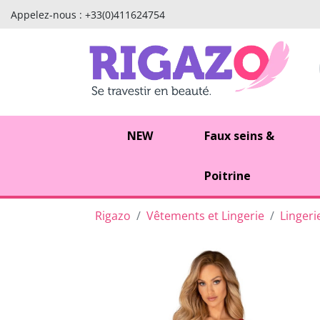
Appelez-nous :
+33(0)411624754
NEW
Faux seins &
Poitrine
Rigazo
Vêtements et Lingerie
Lingeri