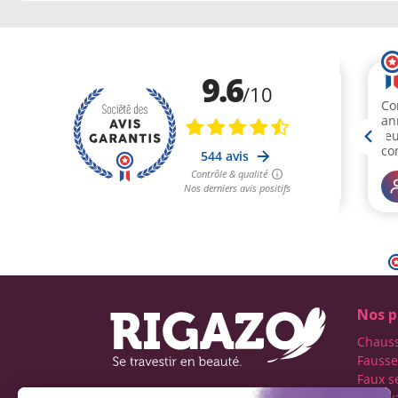
Nos p
Chaus
Fausse
Faux s
Faux v