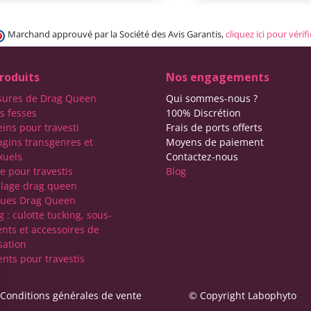
Marchand approuvé par la Société des Avis Garantis,
cliquez ici pour vérifi
roduits
Nos engagements
sures de Drag Queen
Qui sommes-nous ?
s fesses
100% Discrétion
eins pour travesti
Frais de ports offerts
agins transgenres et
Moyens de paiement
xuels
Contactez-nous
e pour travestis
Blog
lage drag queen
ques Drag Queen
 : culotte tucking, sous-
nts et accessoires de
sation
nts pour travestis
Conditions générales de vente
© Copyright Labophyto