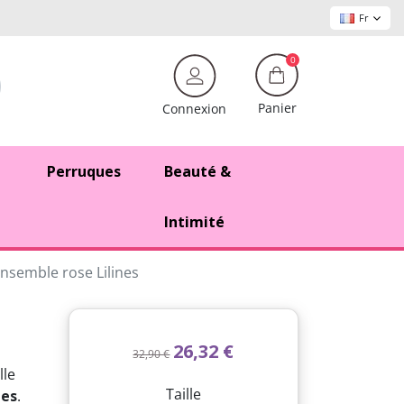
Fr
0
Panier
Connexion
Perruques
Beauté &
Intimité
nsemble rose Lilines
26,32 €
32,90 €
lle
Taille
les
.