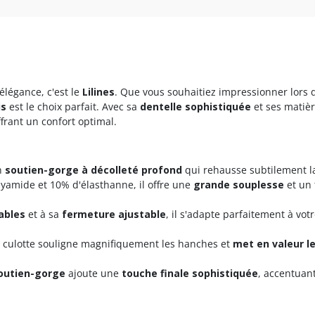
élégance, c'est le
Lilines
. Que vous souhaitiez impressionner lors 
is
est le choix parfait. Avec sa
dentelle sophistiquée
et ses matiè
frant un confort optimal.
on
soutien-gorge à décolleté profond
qui rehausse subtilement la p
amide et 10% d'élasthanne, il offre une
grande souplesse
et un 
ables
et à sa
fermeture ajustable
, il s'adapte parfaitement à v
la culotte souligne magnifiquement les hanches et
met en valeur le
outien-gorge
ajoute une
touche finale sophistiquée
, accentuan