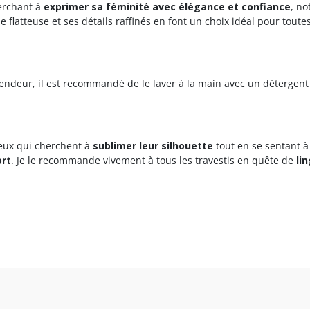
herchant à
exprimer sa
féminité avec élégance et confiance
, n
e flatteuse et ses détails raffinés en font un choix idéal pour toute
lendeur, il est recommandé de le laver à la main avec un détergen
ceux qui cherchent à
sublimer leur silhouette
tout en se sentant à 
ort
. Je le recommande vivement à tous les travestis en quête de
li