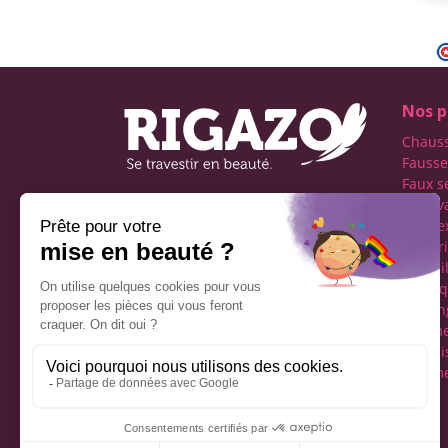
Nos p
Chaus
Fausse
Faux s
Faux v
Première boutique
transe
française spécialisée dans
Lingeri
le travestissement de
Maquil
l'homme
Perru
Réseaux sociaux
Tucking
vêteme
fémini
Vêteme
Mentions légales