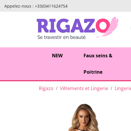
Appelez-nous :
+33(0)411624754
NEW
Faux seins &
Poitrine
Rigazo
Vêtements et Lingerie
Lingeri