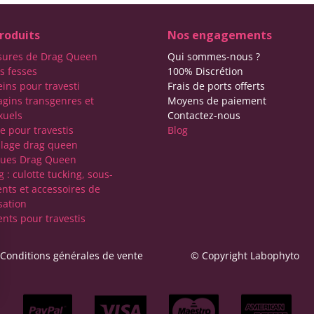
roduits
Nos engagements
sures de Drag Queen
Qui sommes-nous ?
s fesses
100% Discrétion
eins pour travesti
Frais de ports offerts
agins transgenres et
Moyens de paiement
xuels
Contactez-nous
e pour travestis
Blog
lage drag queen
ques Drag Queen
 : culotte tucking, sous-
nts et accessoires de
sation
nts pour travestis
Conditions générales de vente
© Copyright Labophyto