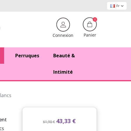
Fr
0
Panier
Connexion
Perruques
Beauté &
Intimité
lancs
ent
43,33 €
61,90 €
cs