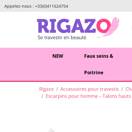
Appelez-nous :
+33(0)411624754
NEW
Faux seins &
Poitrine
Rigazo
Accessoires pour travestis
Ch
Escarpins pour homme – Talons hauts g