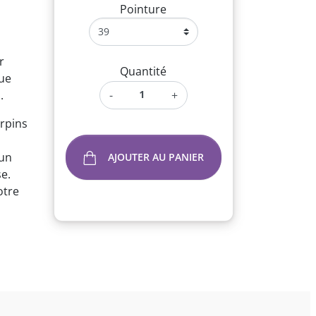
Pointure
s
r
Quantité
que
e
.
-
+
rpins
 un
AJOUTER AU PANIER
e.
otre