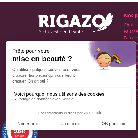
Nos p
Chaus
Fausse
Faux s
Faux v
Première boutique
transe
française spécialisée dans
Lingeri
le travestissement de
Maquil
l'homme
Perru
Réseaux sociaux
Tucking
vêteme
fémini
Vêteme
Mentions légales
9.6
/10
544 avis