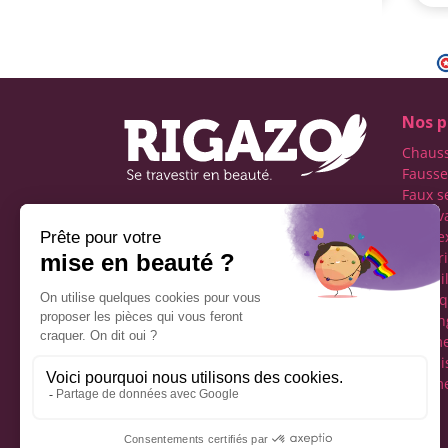
Nos p
Chaus
Fausse
Faux s
Faux v
Première boutique
transe
française spécialisée dans
Lingeri
le travestissement de
Maquil
l'homme
Perru
Réseaux sociaux
Tucking
vêteme
fémini
Vêteme
Mentions légales