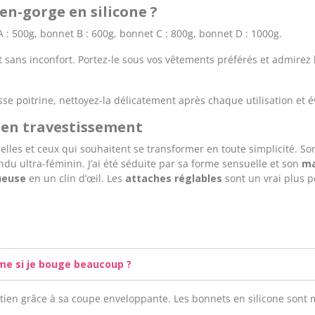
en-gorge en silicone ?
 A : 500g, bonnet B : 600g, bonnet C : 800g, bonnet D : 1000g.
t sans inconfort. Portez-le sous vos vêtements préférés et admirez
sse poitrine, nettoyez-la délicatement après chaque utilisation et év
e en travestissement
celles et ceux qui souhaitent se transformer en toute simplicité. 
du ultra-féminin. J’ai été séduite par sa forme sensuelle et son
ma
ueuse
en un clin d’œil. Les
attaches réglables
sont un vrai plus 
ême si je bouge beaucoup ?
tien grâce à sa coupe enveloppante. Les bonnets en silicone sont 