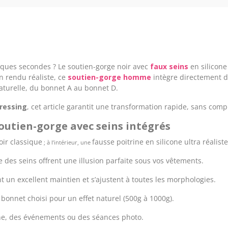
ques secondes ? Le soutien-gorge noir avec
faux seins
en silicone
n rendu réaliste, ce
soutien-gorge homme
intègre directement 
aturelle, du bonnet A au bonnet D.
ressing
, cet article garantit une transformation rapide, sans comp
soutien-gorge avec seins intégrés
oir classique
fausse poitrine en silicone ultra réaliste
; à l’intérieur, une
e des seins offrent une illusion parfaite sous vos vêtements.
 un excellent maintien et s’ajustent à toutes les morphologies.
 bonnet choisi pour un effet naturel (500g à 1000g).
nne, des événements ou des séances photo.