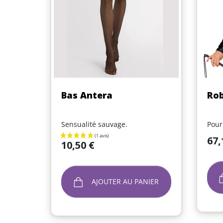
Aperçu rapide

Bas Antera
Rob
Sensualité sauvage.
Pour
Prix
67,
Prix
10,50 €
AJOUTER AU PANIER