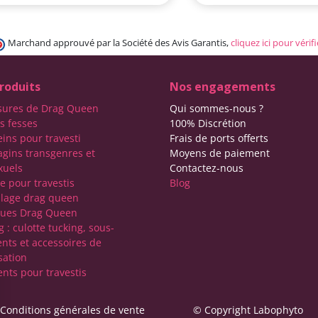
Marchand approuvé par la Société des Avis Garantis,
cliquez ici pour vérifi
roduits
Nos engagements
sures de Drag Queen
Qui sommes-nous ?
s fesses
100% Discrétion
eins pour travesti
Frais de ports offerts
agins transgenres et
Moyens de paiement
xuels
Contactez-nous
e pour travestis
Blog
lage drag queen
ques Drag Queen
 : culotte tucking, sous-
nts et accessoires de
sation
nts pour travestis
Conditions générales de vente
© Copyright Labophyto