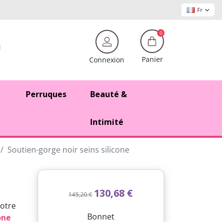
Fr
0
Panier
Connexion
Perruques
Beauté &
Intimité
Soutien-gorge noir seins silicone
130,68 €
145,20 €
notre
Bonnet
one