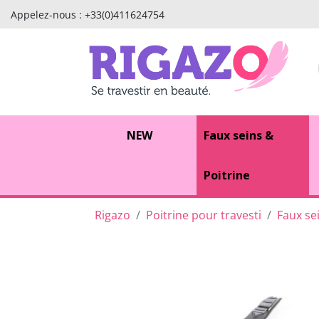
Appelez-nous :
+33(0)411624754
NEW
Faux seins &
Poitrine
Rigazo
Poitrine pour travesti
Faux se