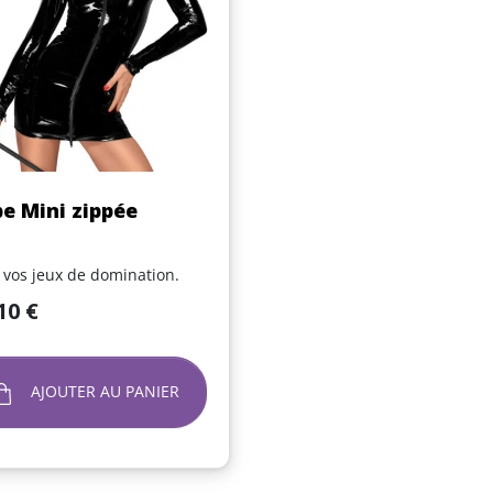
Aperçu rapide

e Mini zippée
 vos jeux de domination.
10 €
AJOUTER AU PANIER