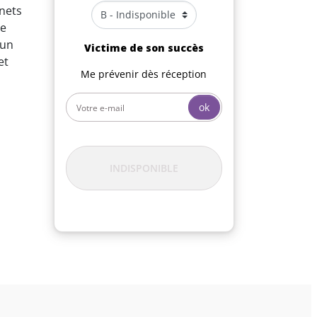
nets
re
 un
Victime de son succès
et
Me prévenir dès réception
ok
INDISPONIBLE