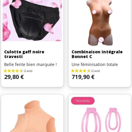
Culotte gaff noire
Combinaison intégrale
travesti
Bonnet C
Belle fente bien marquée !
Une féminisation totale
Prix
Prix
29,80 €
719,90 €
Nouveau