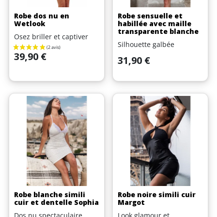
Robe dos nu en
Robe sensuelle et
Wetlook
habillée avec maille
transparente blanche
Osez briller et captiver
Silhouette galbée
Prix
39,90 €
Prix
31,90 €
Robe blanche simili
Robe noire simili cuir
cuir et dentelle Sophia
Margot
Dos nu spectaculaire
Look glamour et