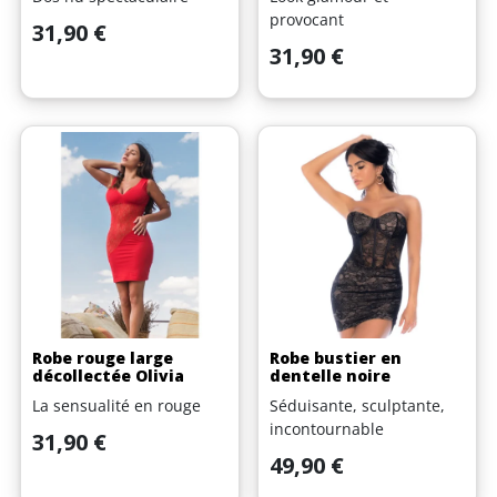
provocant
Prix
31,90 €
Prix
31,90 €
Robe rouge large
Robe bustier en
décollectée Olivia
dentelle noire
La sensualité en rouge
Séduisante, sculptante,
incontournable
Prix
31,90 €
Prix
49,90 €