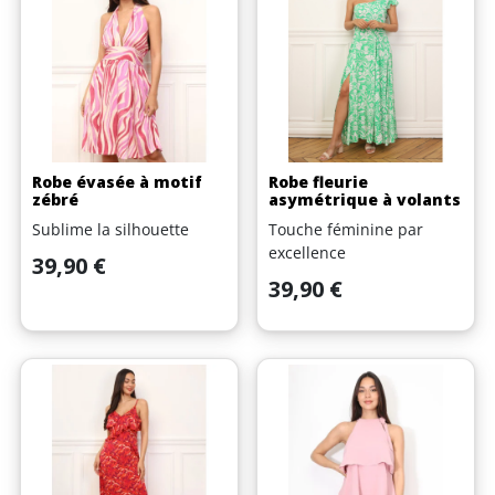
Robe évasée à motif
Robe fleurie
zébré
asymétrique à volants
Sublime la silhouette
Touche féminine par
excellence
Prix
39,90 €
Prix
39,90 €