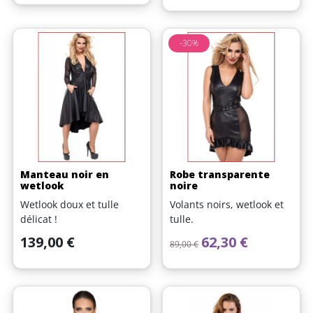
-30%
Manteau noir en
Robe transparente
wetlook
noire
Wetlook doux et tulle
Volants noirs, wetlook et
délicat !
tulle.
Prix
Prix de base
Prix
139,00 €
62,30 €
89,00 €