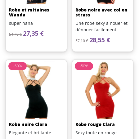
Robe et mitaines
Robe noire avec col en
Wanda
strass
super nana
Une robe sexy à nouer et
dénouer facilement
Prix de base
Prix
27,35 €
54,70 €
Prix de base
Prix
28,55 €
57,10 €
-50%
-50%
Robe noire Clara
Robe rouge Clara
Elégante et brillante
Sexy toute en rouge