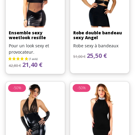
Ensemble sexy
Robe double bandeau
weetlook resille
sexy Angel
Pour un look sexy et
Robe sexy à bandeaux
provocateur.
Prix de base
Prix
25,50 €
51,00 €
Prix de base
Prix
21,40 €
42,80 €
-50%
-50%