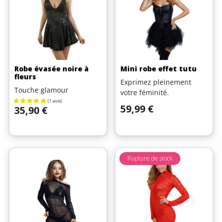
Robe évasée noire à
Mini robe effet tutu
fleurs
Exprimez pleinement
Touche glamour
votre féminité.
Prix
59,99 €
Prix
35,90 €
Rupture de stock