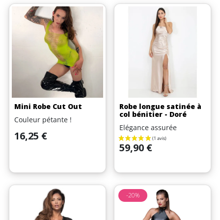
Mini Robe Cut Out
Robe longue satinée à
col bénitier - Doré
Couleur pétante !
Elégance assurée
Prix
16,25 €
Prix
59,90 €
-20%