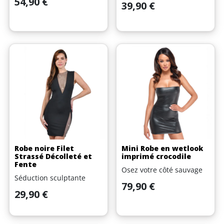
54,90 €
Prix
39,90 €
Robe noire Filet
Mini Robe en wetlook
Strassé Décolleté et
imprimé crocodile
Fente
Osez votre côté sauvage
Séduction sculptante
Prix
79,90 €
Prix
29,90 €