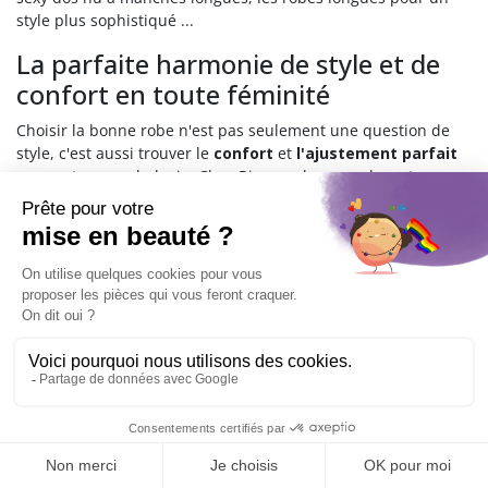
style plus sophistiqué ...
La parfaite harmonie de style et de
confort en toute féminité
Choisir la bonne robe n'est pas seulement une question de
style, c'est aussi trouver le
confort
et
l'ajustement parfait
pour votre morphologie. Chez Rigazo, chaque robe est
soigneusement conçue pour garantir non seulement un
look
séduisant
mais aussi un
confort optimal
, vous permettant
de vous exprimer librement et avec assurance, tout au long
de la journée. Nos robes allient design moderne et tissus de
qualité, offrant à la fois
durabilité
et une
allure chic
.
Pourquoi choisir nos robes
transgenres ?
Opter pour une robe de la collection Rigazo, c'est faire le
choix d'une pièce qui valorise votre individualité. Que ce soit
pour une soirée spéciale ou pour un usage quotidien, nos
robes sont pensées pour chaque occasion. De la robe bustier