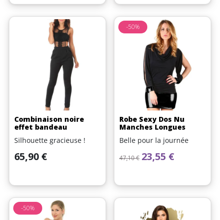
-50%
Combinaison noire
Robe Sexy Dos Nu
effet bandeau
Manches Longues
Silhouette gracieuse !
Belle pour la journée
Prix
Prix de base
Prix
65,90 €
23,55 €
47,10 €
(1 avis)
-50%