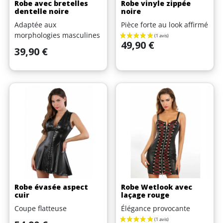
Robe avec bretelles
Robe vinyle zippée
dentelle noire
noire
Adaptée aux
Pièce forte au look affirmé
morphologies masculines
Prix
49,90 €
Prix
39,90 €
Robe évasée aspect
Robe Wetlook avec
cuir
laçage rouge
Coupe flatteuse
Élégance provocante
Prix