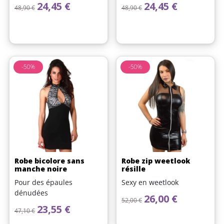
Prix de base
Prix
Prix de base
Prix
24,45 €
24,45 €
48,90 €
48,90 €
-50%
-50%
(1 avis)
Robe bicolore sans
Robe zip weetlook
manche noire
résille
Pour des épaules
Sexy en weetlook
dénudées
Prix de base
Prix
26,00 €
52,00 €
Prix de base
Prix
23,55 €
47,10 €