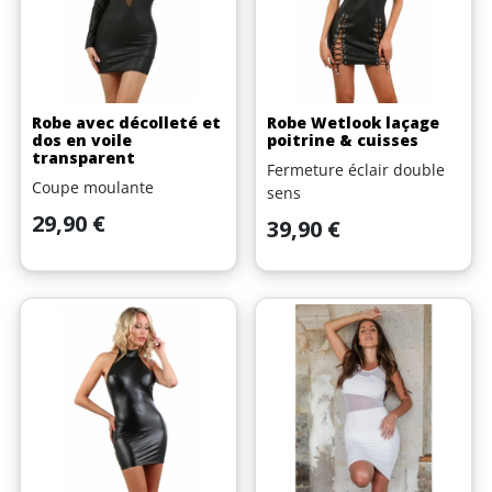
Robe avec décolleté et
Robe Wetlook laçage
dos en voile
poitrine & cuisses
transparent
Fermeture éclair double
Coupe moulante
sens
Prix
29,90 €
Prix
39,90 €
(1 avis)