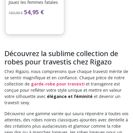
Jouez les femmes fatales
Prix de base
Prix
54,95 €
109,90 €
Découvrez la sublime collection de
robes pour travestis chez Rigazo
Chez Rigazo, nous comprenons que chaque travesti mérite de
se sentir magnifique et en confiance. Chaque pièce de notre
collection de
garde-robe pour travesti
et transgenre est
conçue pour refléter votre style unique et mettre en valeur
votre silhouette avec
élégance et féminité
et devenir un
travesti sexy.
Découvrez une gamme variée qui saura répondre à toutes vos
attentes, des robes noires classiques ajourées avec dentelle à
des créations plus audacieuses et glamour comme la robe
sexy dos nu à manches longues, les robes longues pour un