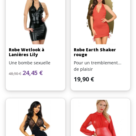
Robe Wetlook à
Robe Earth Shaker
Lanières Lily
rouge
Une bombe sexuelle
Pour un tremblement...
de plaisir
Prix de base
Prix
24,45 €
48,90 €
Prix
19,90 €