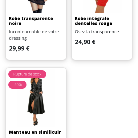
Robe transparente
Robe intégrale
noire
dentelles rouge
Incontournable de votre
Osez la transparence
dressing
Prix
24,90 €
Prix
29,99 €
Rupture de stock
-50%
Manteau en similicuir