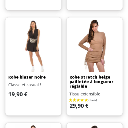
Robe blazer noire
Robe stretch beige
pailletée à longueur
Classe et casual !
réglable
Prix
19,90 €
Tissu extensible
Prix
29,90 €