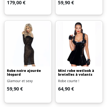
Prix
Prix
179,00 €
59,90 €
Robe noire ajourée
Mini robe wetlook à
léopard
bretelles à volants
Glamour et sexy
Robe courte !
Prix
Prix
59,90 €
64,90 €