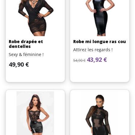
Robe drapée et
Robe mi longue ras cou
dentelles
Attirez les regards !
Sexy & féminine !
Prix de base
Prix
43,92 €
54,90 €
Prix
49,90 €