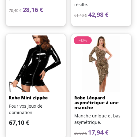
résille.
Prix de base
Prix
28,16 €
70,40 €
Prix de base
Prix
42,98 €
61,40 €
-40%
Robe Mini zippée
Robe Léopard
asymétrique à une
Pour vos jeux de
manche
domination.
Manche unique et bas
Prix
67,10 €
asymétrique.
Prix de base
Prix
17,94 €
29,90 €