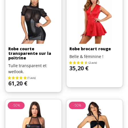
Robe courte
Robe brocart rouge
transparente sur la
Belle & féminine !
poitrine
Tulle transparent et
Prix
35,20 €
wetlook.
Prix
61,20 €
-50%
-50%