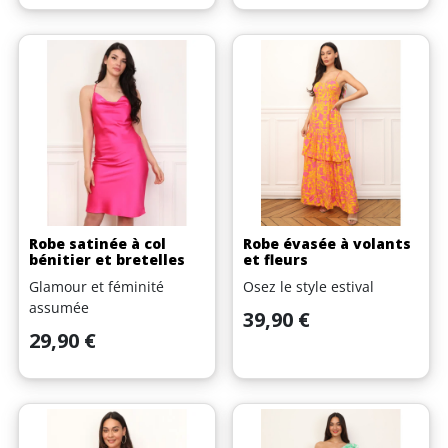
Robe satinée à col
Robe évasée à volants
bénitier et bretelles
et fleurs
Glamour et féminité
Osez le style estival
assumée
Prix
39,90 €
Prix
29,90 €