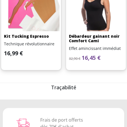
Kit Tucking Espresso
Débardeur gainant noir
Comfort Cami
Technique révolutionnaire
Effet amincissant immédiat
Prix
16,99 €
Prix de base
Prix
16,45 €
32,90 €
Traçabilité
Frais de port offerts
dès 70€ d'achat