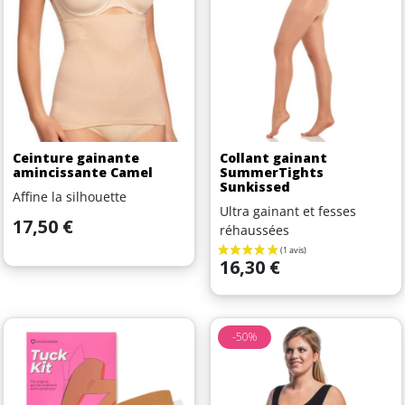
Ceinture gainante
Collant gainant
amincissante Camel
SummerTights
Sunkissed
Affine la silhouette
Ultra gainant et fesses
Prix
17,50 €
réhaussées
Prix
16,30 €
-50%