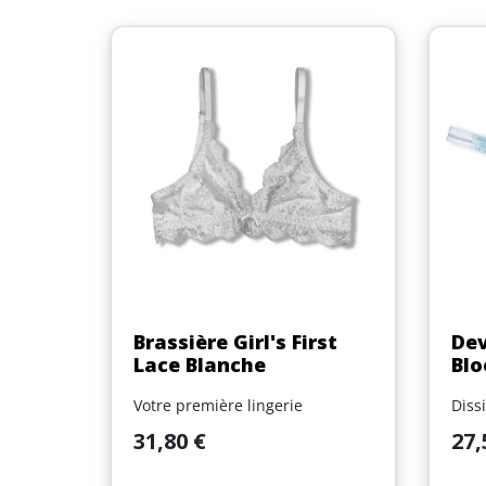
Aperçu rapide

Brassière Girl's First
Dev
Lace Blanche
Blo
Votre première lingerie
Diss
Prix
Prix
31,80 €
27,