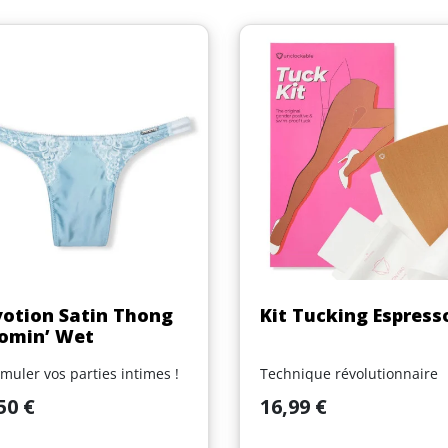
Aperçu rapide
Aperçu rapide


otion Satin Thong
Kit Tucking Espress
omin’ Wet
imuler vos parties intimes !
Technique révolutionnaire
Prix
50 €
16,99 €