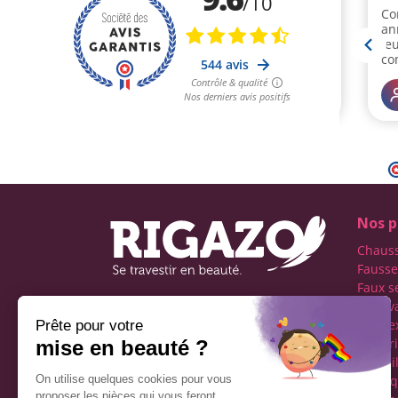
Nos p
Chaus
Fausse
Faux s
Faux v
Première boutique
transe
française spécialisée dans
Lingeri
le travestissement de
Maquil
l'homme
Perru