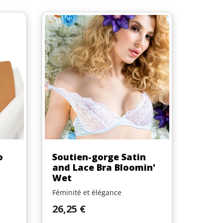
Aperçu rapide

o
Soutien-gorge Satin
and Lace Bra Bloomin'
Wet
Féminité et élégance
Prix
26,25 €