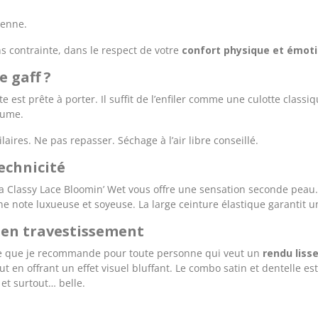
ienne.
ns contrainte, dans le respect de votre
confort physique et émot
 gaff ?
e est prête à porter. Il suffit de l’enfiler comme une culotte class
lume.
laires. Ne pas repasser. Séchage à l’air libre conseillé.
echnicité
 Classy Lace Bloomin’ Wet vous offre une sensation seconde peau. L
une note luxueuse et soyeuse. La large ceinture élastique garantit
e en travestissement
te que je recommande pour toute personne qui veut un
rendu liss
t en offrant un effet visuel bluffant. Le combo satin et dentelle est
et surtout… belle.