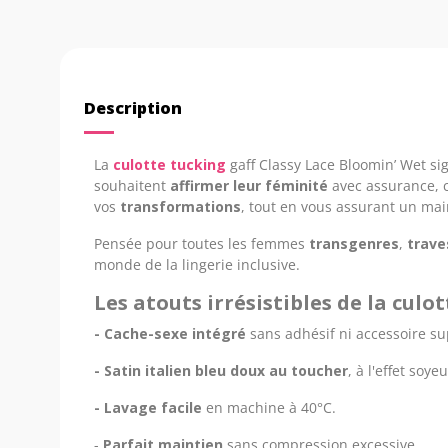
Description
La
culotte tucking
gaff Classy Lace Bloomin’ Wet si
souhaitent
affirmer leur féminité
avec assurance, c
vos
transformations
, tout en vous assurant un mai
Pensée pour toutes les femmes
transgenres
,
trave
monde de la lingerie inclusive.
Les atouts irrésistibles de la culo
- Cache-sexe intégré
sans adhésif ni accessoire s
- Satin italien bleu doux au toucher
, à l'effet soyeu
- Lavage facile
en machine à 40°C.
-
Parfait maintien
sans compression excessive.