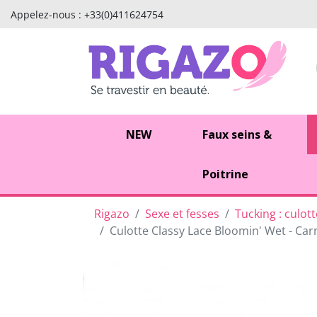
Appelez-nous :
+33(0)411624754
NEW
Faux seins &
Poitrine
Rigazo
Sexe et fesses
Tucking : culot
Culotte Classy Lace Bloomin' Wet - Ca