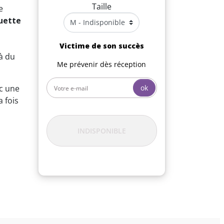
Taille
e
ouette
Victime de son succès
à du
Me prévenir dès réception
ec une
ok
a fois
INDISPONIBLE