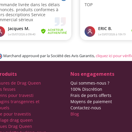
Marchand approuvé par la Société des Avis Garantis,
cliquez ici pour vérifi
roduits
Nos engagements
sures de Drag Queen
Qui sommes-nous ?
s fesses
100% Discrétion
eins pour travesti
Frais de ports offerts
agins transgenres et
Moyens de paiement
xuels
Contactez-nous
e pour travestis
Blog
lage drag queen
ques Drag Queen