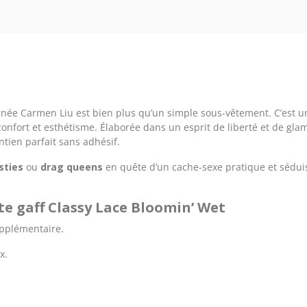
gnée Carmen Liu est bien plus qu’un simple sous-vêtement. C’est u
onfort et esthétisme. Élaborée dans un esprit de liberté et de gl
ntien parfait sans adhésif.
sties
ou
drag queens
en quête d’un cache-sexe pratique et séduisa
tte gaff Classy Lace Bloomin’ Wet
upplémentaire.
x.