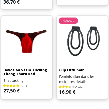
Prix
36,70 €
Nouveau
Devotion Satin Tucking
Clip Fufu noir
Thong Thorn Red
Féminisation dans les
Effet tucking
moindres détails
Prix
27,50 €
Prix
16,90 €