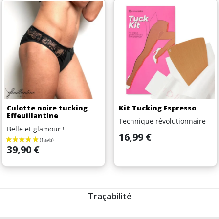
Culotte noire tucking
Kit Tucking Espresso
Effeuillantine
Technique révolutionnaire
Belle et glamour !
Prix
16,99 €
Prix
39,90 €
Traçabilité