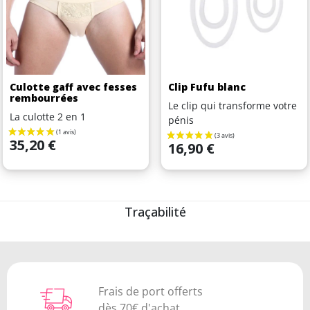
Culotte gaff avec fesses
Clip Fufu blanc
rembourrées
Le clip qui transforme votre
La culotte 2 en 1
pénis
Prix
35,20 €
Prix
16,90 €
Traçabilité
Frais de port offerts
dès 70€ d'achat