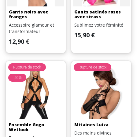
Gants noirs avec
Gants satinés roses
franges
avec strass
Accessoire glamour et
Sublimez votre féminité
transformateur
Prix
15,90 €
Prix
12,90 €
Rupture de stock
Rupture de stock
-20%
Ensemble Gogo
Mitaines Luiza
Wetlook
Des mains divines