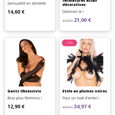
fermetures éclair
Sensualité en dentelle
décoratives
Prix
14,60 €
Dominez le !
Prix de base
Prix
21,00 €
42,00 €
-30%
Gants Obsessivia
Etole en plumes noires
Bras plus féminins !
Pour un look d'enfer !
Prix
Prix de base
Prix
12,90 €
34,97 €
49,95 €