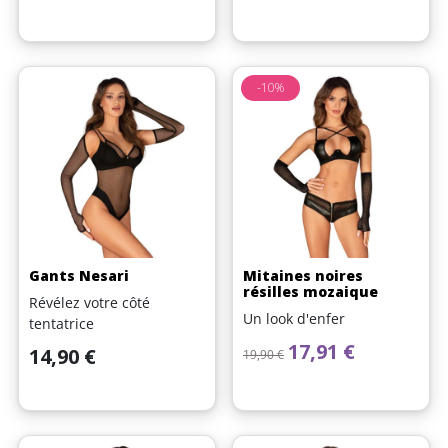
-10%
Gants Nesari
Mitaines noires
résilles mozaique
Révélez votre côté
Un look d'enfer
tentatrice
Prix de base
Prix
17,91 €
Prix
14,90 €
19,90 €