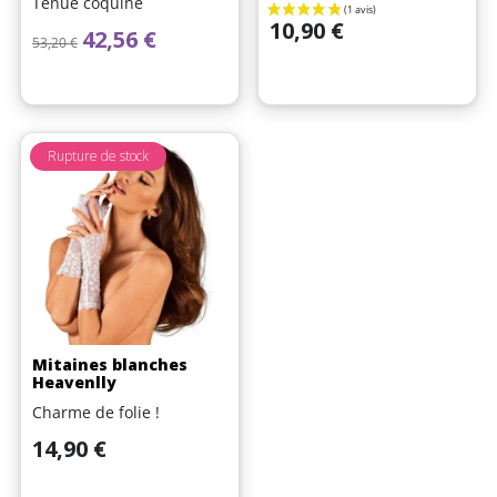
Tenue coquine
Prix
10,90 €
Prix de base
Prix
42,56 €
53,20 €
Rupture de stock
Mitaines blanches
Heavenlly
Charme de folie !
Prix
14,90 €