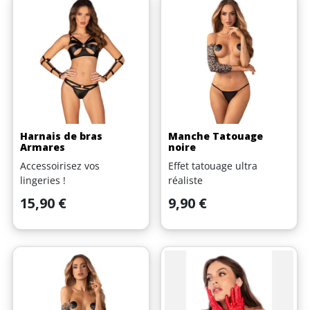
Harnais de bras
Manche Tatouage
Armares
noire
Accessoirisez vos
Effet tatouage ultra
lingeries !
réaliste
Prix
Prix
15,90 €
9,90 €