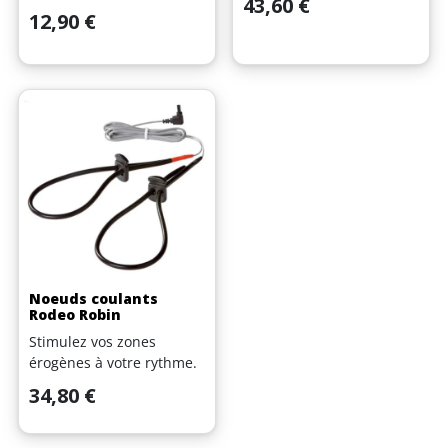
Prix
43,60 €
Prix
12,90 €
Noeuds coulants
Rodeo Robin
Stimulez vos zones
érogènes à votre rythme.
Prix
34,80 €