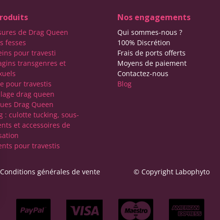
roduits
Nos engagements
sures de Drag Queen
Qui sommes-nous ?
s fesses
100% Discrétion
eins pour travesti
Frais de ports offerts
agins transgenres et
Moyens de paiement
xuels
Contactez-nous
e pour travestis
Blog
lage drag queen
ques Drag Queen
 : culotte tucking, sous-
nts et accessoires de
sation
nts pour travestis
Conditions générales de vente
© Copyright Labophyto