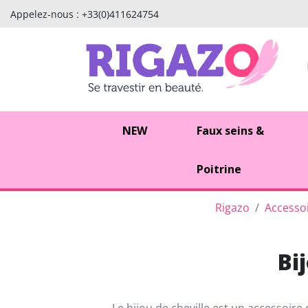
Appelez-nous :
+33(0)411624754
NEW
Faux seins &
Poitrine
Rigazo
Accessoi
Bi
Le bijou de cheville est un accessoire