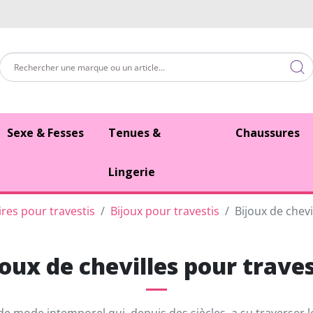
Sexe & Fesses
Tenues &
Chaussures
Lingerie
res pour travestis
Bijoux pour travestis
Bijoux de chevi
joux de chevilles pour traves
 de mode intemporel qui, depuis des siècles, a su traverser 