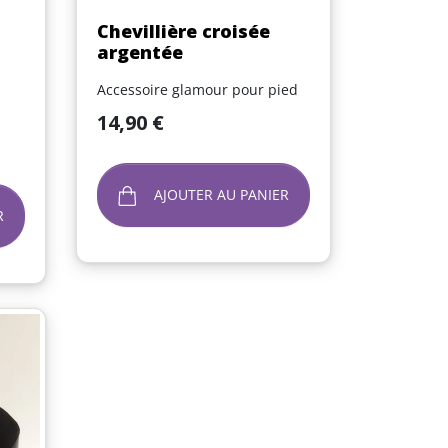
Aperçu rapide

Chevillière croisée
argentée
Accessoire glamour pour pied
Prix
14,90 €
AJOUTER AU PANIER
R