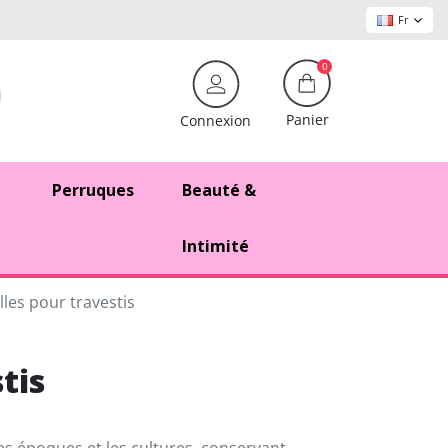
Fr
0
Panier
Connexion
Perruques
Beauté &
Intimité
lles pour travestis
tis
les époques et les cultures, conservant