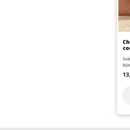
Ch
co
Sub
bij
Prix
13