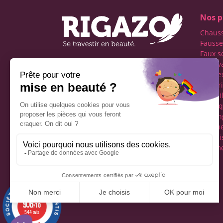
Nos p
Chaus
Fausse
Faux s
Faux v
Première boutique
transe
française spécialisée dans
Lingeri
le travestissement de
Maquil
l'homme
Perru
Réseaux sociaux
Tucking
vêteme
fémini
Vêteme
Mentions légales
9.6
/10
544 avis