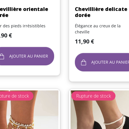
Aperçu rapide
Aperçu rapide


evillière orientale
Chevillière delicate
rée
dorée
r des pieds irrésistibles
Élégance au creux de la
cheville
,90 €
Prix
11,90 €
AJOUTER AU PANIER
AJOUTER AU PANIE
pture de stock
Rupture de stock