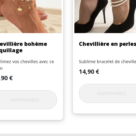
Aperçu rapide
Aperçu rapide


evillière bohème
Chevillière en perle
quillage
limez vos chevilles avec ce
Sublime bracelet de chevill
ou
Prix
14,90 €
,90 €
INDISPONIBLE
INDISPONIBLE