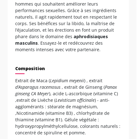
hommes qui souhaitent améliorer leurs
performances sexuelles. Grâce à ses ingrédients
naturels, il agit rapidement tout en respectant le
corps. Ses bénéfices sur la libido, la maîtrise de
l’éjaculation, et les érections en font un produit
phare dans le domaine des
aphrodisiaques
masculins
. Essayez-le et redécouvrez des
moments intenses avec votre partenaire.
Composition
Extrait de Maca (
Lepidium meyenii
) , extrait
d’Asparagus racemosus
, extrait de Ginseng (
Panax
ginseng CA Meyer
), acide L-ascorbique (vitamine C)
,extrait de Livèche (
Levisticum officinale
) - anti-
agglomérants : stéarate de magnésium,
,Nicotinamide (vitamine B3) , chlorhydrate de
thiamine (vitamine B1). Gélule végétale :
hydroxypropylméthylcellulose, colorants naturels :
concentré de spiruline et pomme.