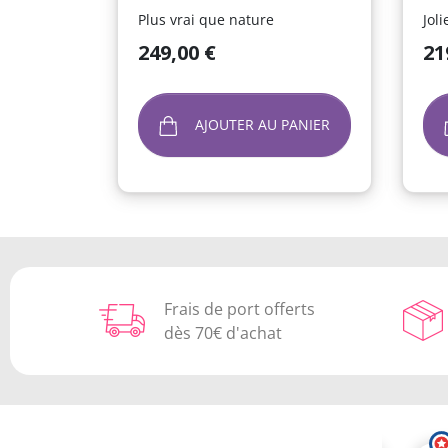
Plus vrai que nature
Jol
Prix
Prix
249,00 €
21
AJOUTER AU PANIER
Frais de port offerts
dès 70€ d'achat