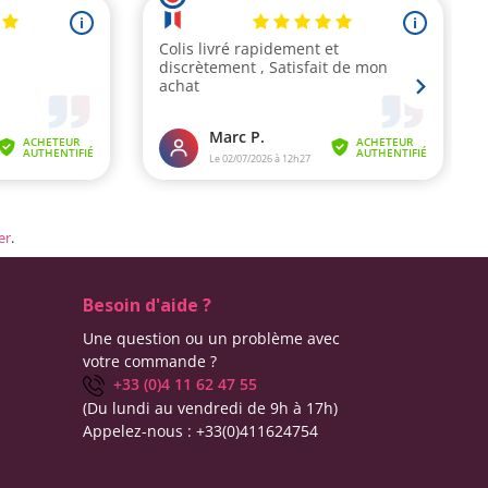
er
.
Besoin d'aide ?
Une question ou un problème avec
votre commande ?
+33 (0)4 11 62 47 55
(Du lundi au vendredi de 9h à 17h)
Appelez-nous :
+33(0)411624754