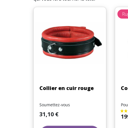
Ru
Aperçu rapide

Collier en cuir rouge
Co
Soumettez-vous
Pou
Prix
31,10 €
Prix
19