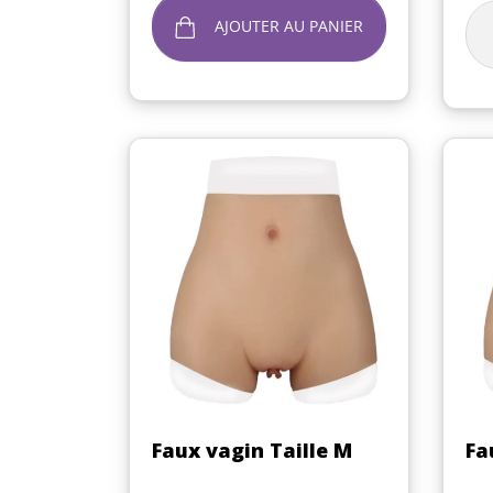
AJOUTER AU PANIER
Aperçu rapide

Faux vagin Taille M
Fa