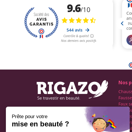
Nos p
Chaus
Fausse
Faux s
Faux v
Première boutique
transe
française spécialisée dans
Lingeri
le travestissement de
Maquil
l'homme