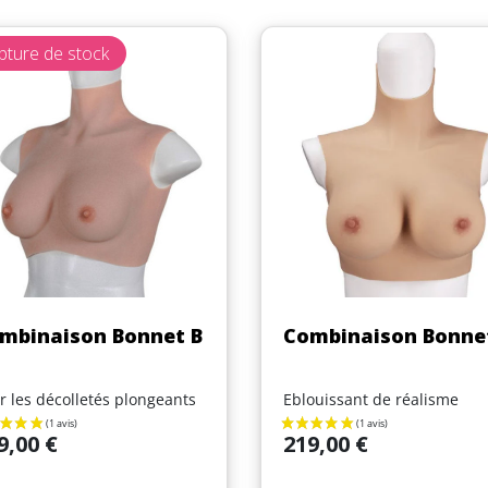
pture de stock
Aperçu rapide
Aperçu rapide


mbinaison Bonnet B
Combinaison Bonne
r les décolletés plongeants
Eblouissant de réalisme
Prix
9,00 €
219,00 €