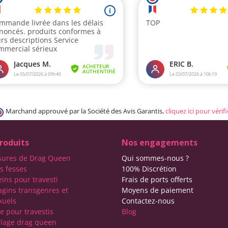
Marchand approuvé par la Société des Avis Garantis,
cliquez ici pour vérifi
roduits
Nos engagements
sures de Drag Queen
Qui sommes-nous ?
s fesses
100% Discrétion
eins pour travesti
Frais de ports offerts
agins transgenres et
Moyens de paiement
xuels
Contactez-nous
e pour travestis
Blog
lage drag queen