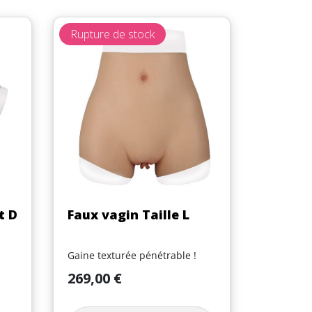
Rupture de stock
Aperçu rapide

t D
Faux vagin Taille L
Gaine texturée pénétrable !
Prix
269,00 €