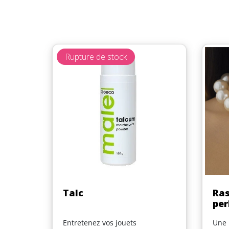
Rupture de stock
Aperçu rapide

Talc
Ras
per
Entretenez vos jouets
Une p