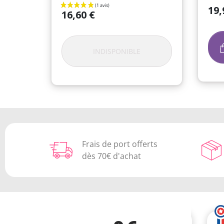
Prix
19,
Prix
16,60 €
INDISPONIBLE
Frais de port offerts
dès 70€ d'achat