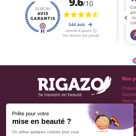
Nos p
Chaus
Fausse
Faux s
Faux v
Première boutique
transe
française spécialisée dans
Lingeri
le travestissement de
Maquil
l'homme
Perru