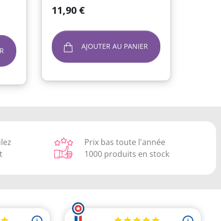
Prix
11,90 €
AJOUTER AU PANIER
R
ulez
Prix bas toute l'année
t
1000 produits en stock