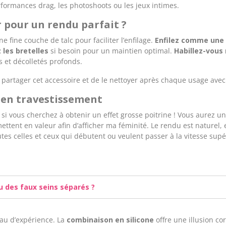
erformances drag, les photoshoots ou les jeux intimes.
r pour un rendu parfait ?
e fine couche de talc pour faciliter l’enfilage.
Enfilez comme une 
 les bretelles
si besoin pour un maintien optimal.
Habillez-vou
 et décolletés profonds.
s partager cet accessoire et de le nettoyer après chaque usage avec 
e en travestissement
i vous cherchez à obtenir un effet grosse poitrine ! Vous aurez un d
ettent en valeur afin d’afficher ma féminité. Le rendu est nature
es celles et ceux qui débutent ou veulent passer à la vitesse supé
u des faux seins séparés ?
au d’expérience. La
combinaison en silicone
offre une illusion co