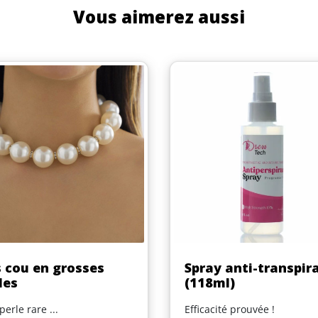
Vous aimerez aussi
Aperçu rapide
Aperçu rapide


 cou en grosses
Spray anti-transpir
les
(118ml)
erle rare ...
Efficacité prouvée !