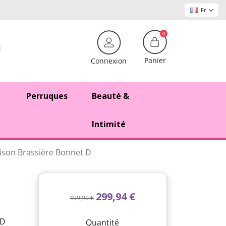
Fr
0
Panier
Connexion
Perruques
Beauté &
Intimité
son Brassière Bonnet D
299,94 €
499,90 €
 D
Quantité