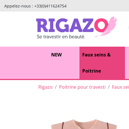
Appelez-nous :
+33(0)411624754
NEW
Faux seins &
Poitrine
Rigazo
Poitrine pour travesti
Faux se