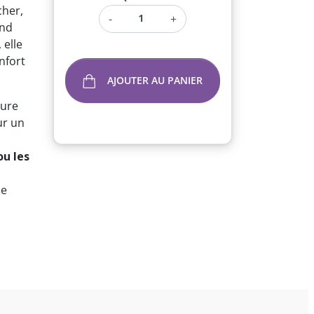
cher,
-
+
ond
, elle
nfort
AJOUTER AU PANIER
eure
ur un
ou les
se