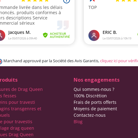
Marchand approuvé par la Société des Avis Garantis,
cliquez ici pour vérifi
roduits
Nos engagements
sures de Drag Queen
Qui sommes-nous ?
s fesses
100% Discrétion
eins pour travesti
Frais de ports offerts
agins transgenres et
Moyens de paiement
xuels
Contactez-nous
e pour travestis
Blog
lage drag queen
ques Drag Queen