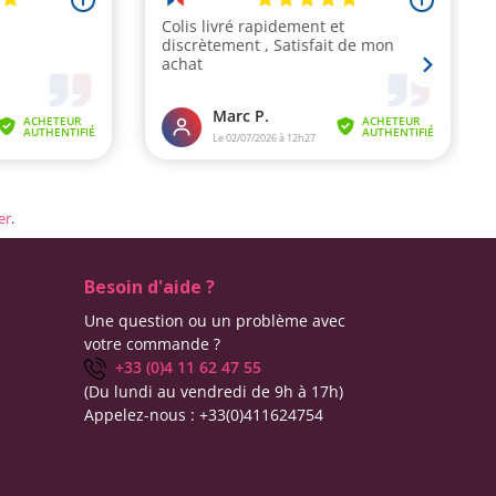
er
.
Besoin d'aide ?
Une question ou un problème avec
votre commande ?
+33 (0)4 11 62 47 55
(Du lundi au vendredi de 9h à 17h)
Appelez-nous :
+33(0)411624754