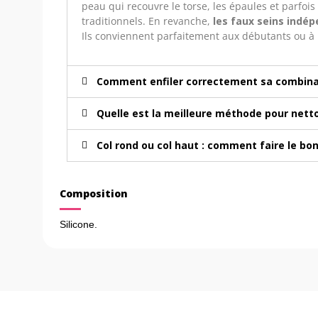
peau qui recouvre le torse, les épaules et parfois
traditionnels. En revanche,
les faux seins indé
Ils conviennent parfaitement aux débutants ou à
Comment enfiler correctement sa combinai
Quelle est la meilleure méthode pour netto
Col rond ou col haut : comment faire le bon
Composition
Silicone.