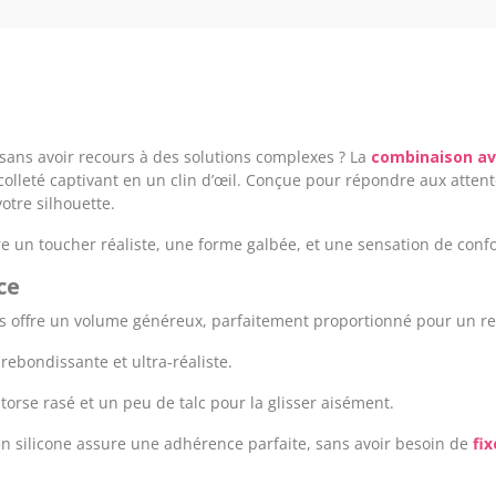
 sans avoir recours à des solutions complexes ? La
combinaison ave
olleté captivant en un clin d’œil. Conçue pour répondre aux atten
otre silhouette.
fre un toucher réaliste, une forme galbée, et une sensation de confo
ce
ous offre un volume généreux, parfaitement proportionné pour un r
 rebondissante et ultra-réaliste.
n torse rasé et un peu de talc pour la glisser aisément.
 en silicone assure une adhérence parfaite, sans avoir besoin de
fi