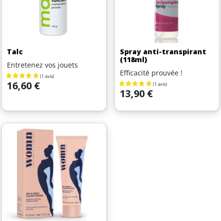
Talc
Spray anti-transpirant
(118ml)
Entretenez vos jouets
Efficacité prouvée !
Prix
16,60 €
Prix
13,90 €