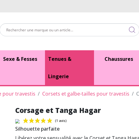
Sexe & Fesses
Tenues &
Chaussures
Lingerie
e pour travestis
Corsets et galbe-tailles pour travestis
C
Corsage et Tanga Hagar
Silhouette parfaite
Libérez votre sensualité avec le Corset et Tanga Hag