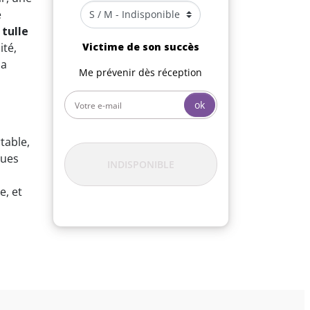
e
n
tulle
ité,
Victime de son succès
la
Me prévenir dès réception
ok
table,
nues
INDISPONIBLE
e, et