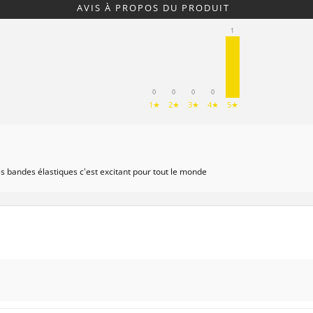
AVIS À PROPOS DU PRODUIT
1
0
0
0
0
1★
2★
3★
4★
5★
les bandes élastiques c'est excitant pour tout le monde