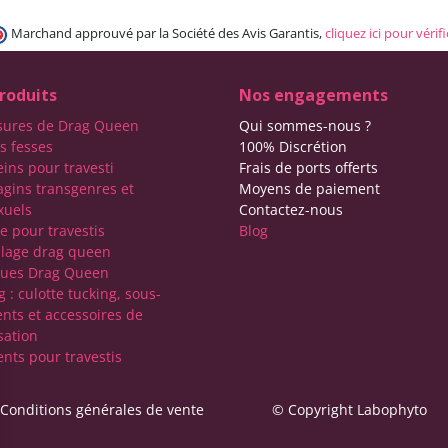
Marchand approuvé par la Société des Avis Garantis,
cliquez ici pour vérifi
roduits
Nos engagements
sures de Drag Queen
Qui sommes-nous ?
s fesses
100% Discrétion
eins pour travesti
Frais de ports offerts
agins transgenres et
Moyens de paiement
xuels
Contactez-nous
e pour travestis
Blog
lage drag queen
ques Drag Queen
 : culotte tucking, sous-
nts et accessoires de
sation
nts pour travestis
Conditions générales de vente
© Copyright Labophyto