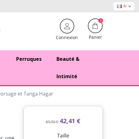
Fr
0
Panier
Connexion
Perruques
Beauté &
Intimité
orsage et Tanga Hagar
42,41 €
49,90 €
Taille
ar, une