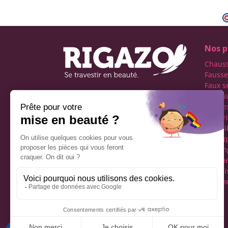
Nos p
Chaus
Fausse
Faux s
Faux v
Première boutique
transe
française spécialisée dans
Lingeri
le travestissement de
Maquil
l'homme
Perru
Réseaux sociaux
Tucking
vêteme
fémini
Vêteme
Mentions légales