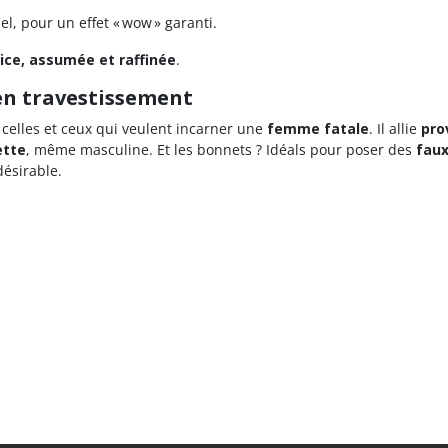
el, pour un effet « wow » garanti.
ice, assumée et raffinée
.
 en travestissement
 celles et ceux qui veulent incarner une
femme fatale
. Il allie
pro
ette
, même masculine. Et les bonnets ? Idéals pour poser des
faux
désirable.