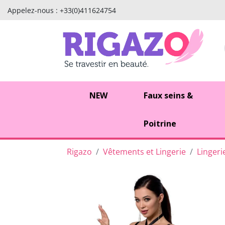
Appelez-nous :
+33(0)411624754
NEW
Faux seins &
Poitrine
Rigazo
Vêtements et Lingerie
Lingeri