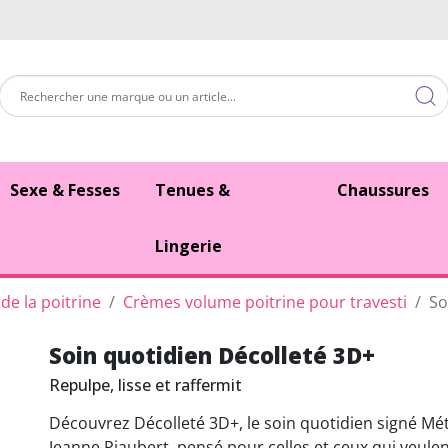
Sexe & Fesses
Tenues &
Chaussures
Lingerie
de la poitrine
Crèmes volume poitrine pour travesti
So
Soin quotidien Décolleté 3D+
Repulpe, lisse et raffermit
Découvrez Décolleté 3D+, le soin quotidien signé M
Jeanne Piaubert, pensé pour celles et ceux qui veule