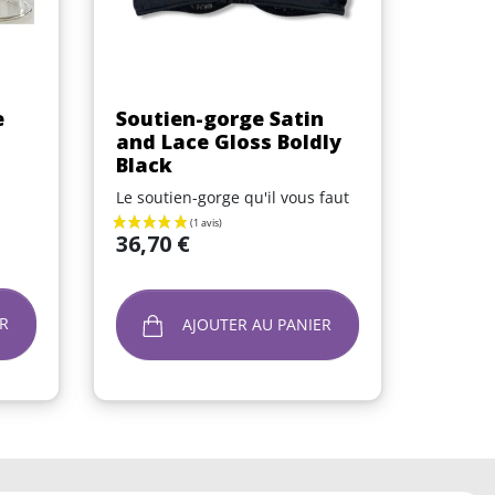
Aperçu rapide

e
Soutien-gorge Satin
and Lace Gloss Boldly
Black
Le soutien-gorge qu'il vous faut
Prix
36,70 €
R
AJOUTER AU PANIER