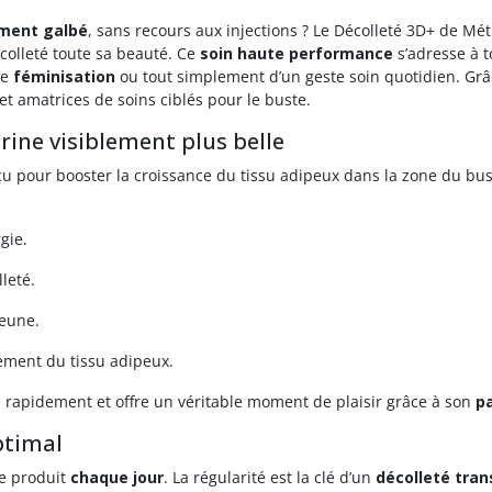
ement galbé
, sans recours aux injections ? Le Décolleté 3D+ de M
colleté toute sa beauté. Ce
soin haute performance
s’adresse à 
de
féminisation
ou tout simplement d’un geste soin quotidien. Gr
et amatrices de soins ciblés pour le buste.
trine visiblement plus belle
çu pour booster la croissance du tissu adipeux dans la zone du b
gie.
leté.
jeune.
pement du tissu adipeux.
 rapidement et offre un véritable moment de plaisir grâce à son
p
ptimal
 le produit
chaque jour
. La régularité est la clé d’un
décolleté tra