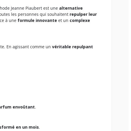
éthode Jeanne Piaubert est une
alternative
toutes les personnes qui souhaitent
repulper leur
âce à une
formule innovante
et un
complexe
uste. En agissant comme un
véritable repulpant
arfum envoûtant
.
nsformé en un mois
.