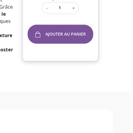
 Grâce
-
+
 le
lques
AJOUTER AU PANIER
xture
oster