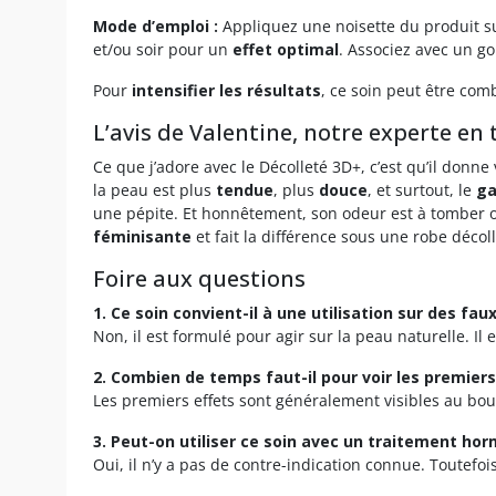
Mode d’emploi :
Appliquez une noisette du produit su
et/ou soir pour un
effet optimal
. Associez avec un
Pour
intensifier les résultats
, ce soin peut être co
L’avis de Valentine, notre experte en
Ce que j’adore avec le Décolleté 3D+, c’est qu’il donn
la peau est plus
tendue
, plus
douce
, et surtout, le
ga
une pépite. Et honnêtement, son odeur est à tomber 
féminisante
et fait la différence sous une robe déco
Foire aux questions
1. Ce soin convient-il à une utilisation sur des fa
Non, il est formulé pour agir sur la peau naturelle. I
2. Combien de temps faut-il pour voir les premiers
Les premiers effets sont généralement visibles au bo
3. Peut-on utiliser ce soin avec un traitement hor
Oui, il n’y a pas de contre-indication connue. Toutefoi