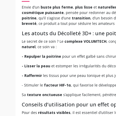
Envie d’un
buste plus ferme
,
plus lisse
et
naturell
cosmétique puissante
, pensée pour redonner au dé
poitrine
, qu’il s’agisse d’une
transition
, d’un besoin 
breveté
, ce produit a tout pour séduire les amateurs 
Les atouts du Décolleté 3D+ : une poi
Le secret de ce soin ? Le
complexe VOLUMTECH
, con
naturel
, ce soin va :
- Repulper la poitrine
pour un effet galbé sans chirur
- Lisser la peau
et estomper les irrégularités du décol
- Raffermir
les tissus pour une peau tonique et plus 
- Stimuler le
facteur HIF-1α
, qui favorise le dévelop
Sa
texture onctueuse
s’applique facilement, pénètre
Conseils d’utilisation pour un effet o
Pour des
résultats visibles
, il est essentiel d’utiliser