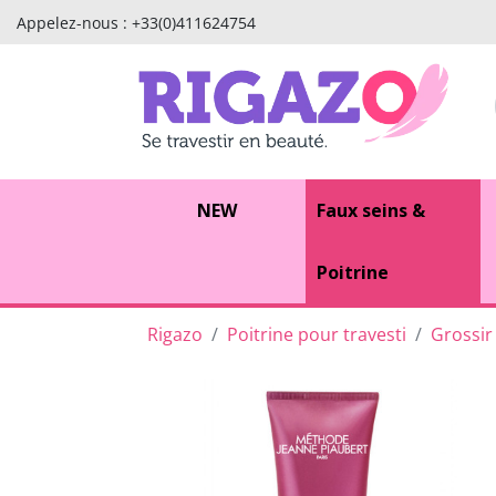
Appelez-nous :
+33(0)411624754
NEW
Faux seins &
Poitrine
Rigazo
Poitrine pour travesti
Grossir 