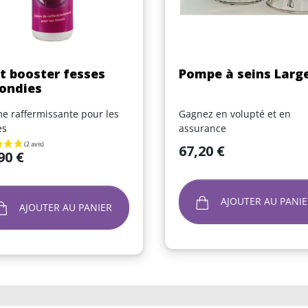
Aperçu rapide
Aperçu rapide


t booster fesses
Pompe à seins Larg
ondies
e raffermissante pour les
Gagnez en volupté et en
es
assurance
Prix
67,20 €
90 €
AJOUTER AU PANIE
AJOUTER AU PANIER