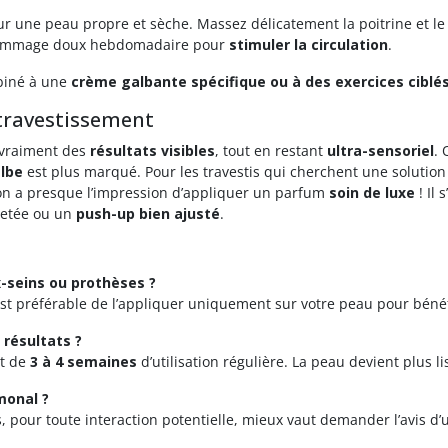
r une peau propre et sèche. Massez délicatement la poitrine et le 
 gommage doux hebdomadaire pour
stimuler la circulation
.
mbiné à une
crème galbante spécifique ou à des exercices ciblé
 travestissement
e vraiment des
résultats visibles
, tout en restant
ultra-sensoriel
. 
lbe
est plus marqué. Pour les travestis qui cherchent une solutio
on a presque l’impression d’appliquer un parfum
soin de luxe
! Il
lletée ou un
push-up bien ajusté
.
ux-seins ou prothèses ?
l est préférable de l’appliquer uniquement sur votre peau pour béné
 résultats ?
ut de
3 à 4 semaines
d’utilisation régulière. La peau devient plus l
monal ?
s, pour toute interaction potentielle, mieux vaut demander l’avis d