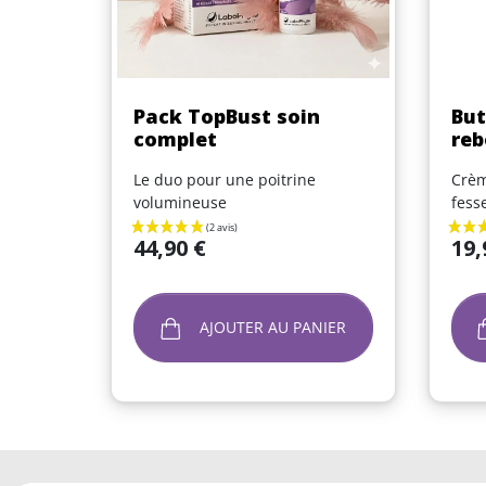
Aperçu rapide

Pack TopBust soin
But
complet
reb
Le duo pour une poitrine
Crèm
volumineuse
fess
Prix
Prix
44,90 €
19,
AJOUTER AU PANIER