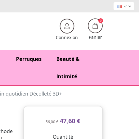
Fr
0
Panier
Connexion
Perruques
Beauté &
Intimité
in quotidien Décolleté 3D+
47,60 €
56,00 €
éthode
Quantité
nt