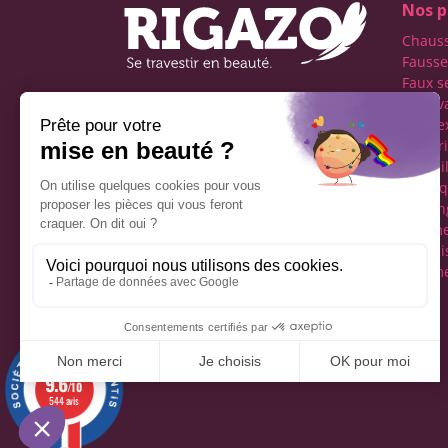
Nos p
Chaus
Fausse
Faux s
Faux v
Première boutique
transe
française spécialisée dans
Lingeri
le travestissement de
Maquil
l'homme
Perru
Réseaux sociaux
Tucking
vêteme
fémini
Vêteme
Mentions légales
9.6
/10
544 avis