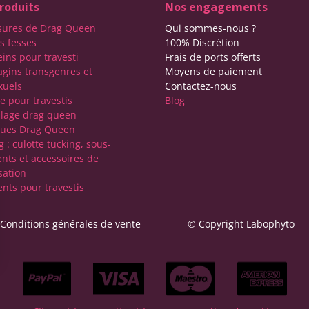
roduits
Nos engagements
sures de Drag Queen
Qui sommes-nous ?
s fesses
100% Discrétion
eins pour travesti
Frais de ports offerts
agins transgenres et
Moyens de paiement
xuels
Contactez-nous
e pour travestis
Blog
lage drag queen
ques Drag Queen
 : culotte tucking, sous-
nts et accessoires de
sation
nts pour travestis
Conditions générales de vente
© Copyright Labophyto