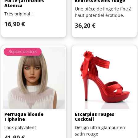
Porte-jarretelles
Redresse-seins rouge
Atenica
Une pièce de lingerie fine à
Très original !
haut potentiel érotique.
Prix
16,90 €
Prix
36,20 €
Rupture de stock
Perruque blonde
Escarpins rouges
Tiphaine
Cocktail
Look polyvalent
Design ultra glamour en
satin rouge
Prix
41,90 €