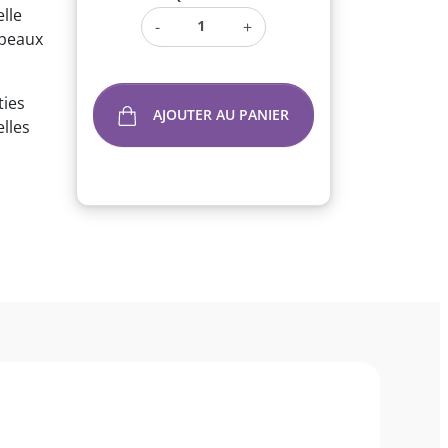
lle
-
+
 peaux
ties
AJOUTER AU PANIER
lles