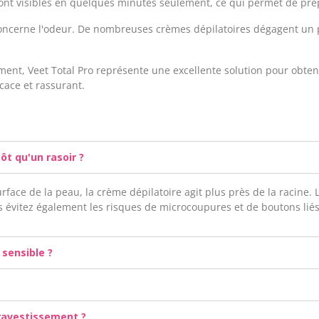
 sont visibles en quelques minutes seulement, ce qui permet de pr
 concerne l'odeur. De nombreuses crèmes dépilatoires dégagent un
.
ment, Veet Total Pro représente une excellente solution pour obt
cace et rassurant.
ôt qu'un rasoir ?
rface de la peau, la crème dépilatoire agit plus près de la racine.
évitez également les risques de microcoupures et de boutons liés
u sensible ?
travestissement ?