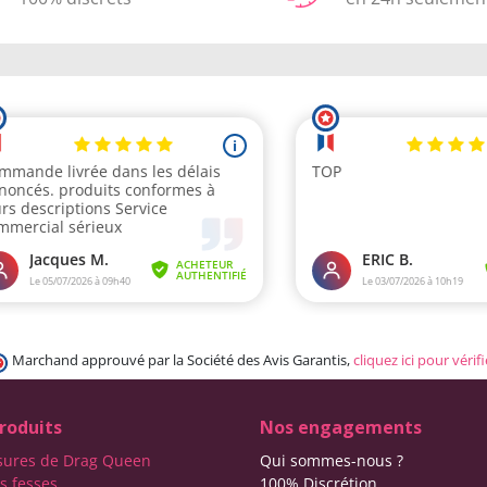
Marchand approuvé par la Société des Avis Garantis,
cliquez ici pour vérifi
roduits
Nos engagements
sures de Drag Queen
Qui sommes-nous ?
s fesses
100% Discrétion