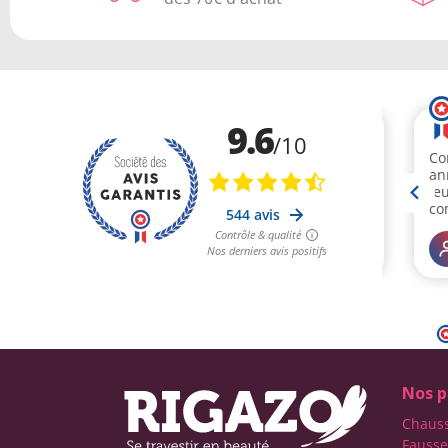
Nos p
Chaus
Fausse