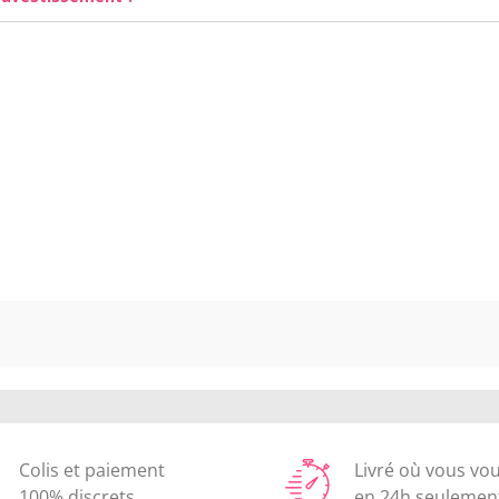
Colis et paiement
Livré où vous vo
100% discrets
en 24h seulemen