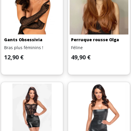
Gants Obsessivia
Perruque rousse Olga
Bras plus féminins !
Féline
Prix
Prix
12,90 €
49,90 €