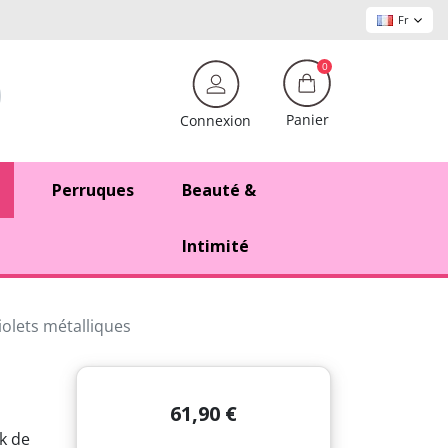
Fr
0
Panier
Connexion
Perruques
Beauté &
Intimité
iolets métalliques
61,90 €
k de