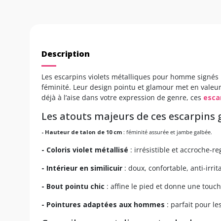
Description
Les escarpins violets métalliques pour homme signés P
féminité. Leur design pointu et glamour met en valeur
déjà à l’aise dans votre expression de genre, ces
esca
Les atouts majeurs de ces escarpins g
- Hauteur de talon de 10 cm
: féminité assurée et jambe galbée.
- Coloris violet métallisé
: irrésistible et accroche-re
- Intérieur en similicuir
: doux, confortable, anti-irrit
- Bout pointu chic
: affine le pied et donne une touch
- Pointures adaptées aux hommes
: parfait pour le