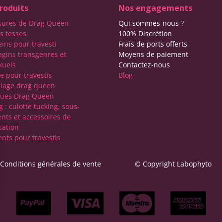
roduits
Nos engagements
sures de Drag Queen
Qui sommes-nous ?
s fesses
100% Discrétion
eins pour travesti
Frais de ports offerts
agins transgenres et
Moyens de paiement
xuels
Contactez-nous
e pour travestis
Blog
lage drag queen
ques Drag Queen
 : culotte tucking, sous-
nts et accessoires de
sation
nts pour travestis
Conditions générales de vente
© Copyright Labophyto