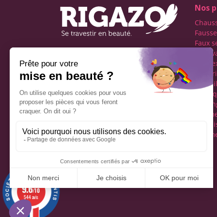
Nos p
Chaus
Fausse
Faux s
Faux v
Première boutique
transe
française spécialisée dans
Lingeri
le travestissement de
Maquil
l'homme
Perru
Réseaux sociaux
Tucking
vêteme
fémini
Vêteme
Mentions légales
9.6
/10
544 avis