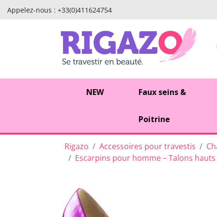
Appelez-nous :
+33(0)411624754
NEW
Faux seins &
Poitrine
Rigazo
Accessoires pour travestis
Ch
Escarpins pour homme – Talons hauts g