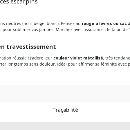
 ces escarpins
ns neutres (noir, beige, blanc). Pensez au
rouge à lèvres ou sac 
s pour sublimer vos jambes. Marchez avec assurance : le talon de
 en travestissement
tion réussie ! J’adore leur
couleur violet métallisé
, très tendan
orter longtemps sans douleur. Idéal pour affirmer sa féminité ave
Traçabilité