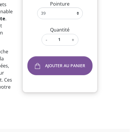
Pointure
ets
rnable
tte
.
t
Quantité
un
-
+
rche
la
rées,
AJOUTER AU PANIER
ur
t. Ces
votre