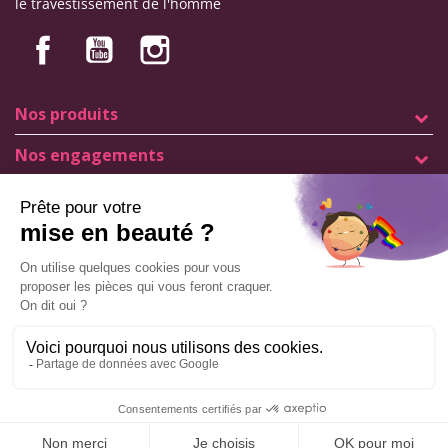
le travestissement de l'homme
Nos produits
Nos engagements
Informations
Mentions légales
Conditions générales de vente
© Copyright Labophyto
Tous droits réservés
Cliquez ici pour mettre à jour vos paramètres de cookies
AJOUTER AU PANIER