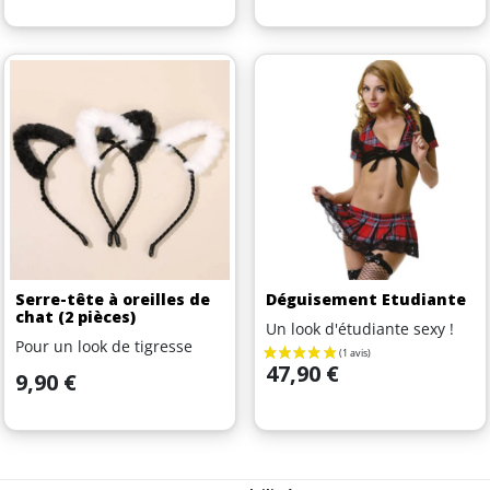
Serre-tête à oreilles de
Déguisement Etudiante
chat (2 pièces)
Un look d'étudiante sexy !
Pour un look de tigresse
Prix
47,90 €
Prix
9,90 €