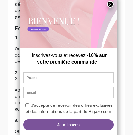
déesse fatale
. Faciles à porter, idéales pour
débuter, ces escarpins méritent leur place dans ta
garde-robe de travestie affirmée
.
Foire aux questions
1. Ces escarpins taillent-ils normalement ?
Oui, ce modèle taille normalement. Si tu es entre
deux pointures, prends celle du dessus pour plus
de
confort
.
2. Puis-je les porter longtemps sans avoir mal
?
Absolument. Leur hauteur est étudiée pour offrir
un
bon maintien
sans agresser la cambrure. Pour
un
port prolongé
, pense à ajouter une semelle
gel.
3. Sont-ils adaptés aux grands pieds ?
Oui ! Comme pour tous nos produits, nous