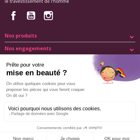
le travestissement de l'homme
Nos produits
Nos engagements
Informations
Mentions légales
Conditions générales de vente
© Copyright Labophyto
Tous droits réservés
Cliquez ici pour mettre à jour vos paramètres de cookies
AJOUTER AU PANIER