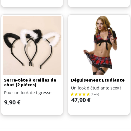
Serre-tête à oreilles de
Déguisement Etudiante
chat (2 pièces)
Un look d'étudiante sexy !
Pour un look de tigresse
Prix
47,90 €
Prix
9,90 €