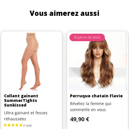
Vous aimerez aussi
Rupture de stock
Collant gainant
Perruque chatain Flavie
SummerTights
Révélez la femme qui
Sunkissed
sommeille en vous
Ultra gainant et fesses
Prix
49,90 €
réhaussées