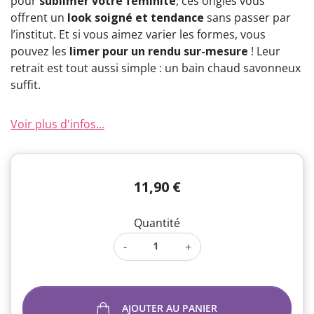
pour
sublimer votre féminité
, ces ongles vous
offrent un
look soigné et tendance
sans passer par
l’institut. Et si vous aimez varier les formes, vous
pouvez les
limer pour un rendu sur-mesure
! Leur
retrait est tout aussi simple : un bain chaud savonneux
suffit.
Voir plus d'infos...
11,90 €
Quantité
-
+
AJOUTER AU PANIER