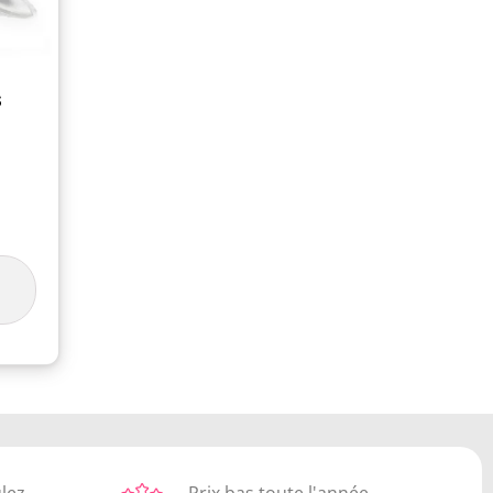
s
ulez
Prix bas toute l'année