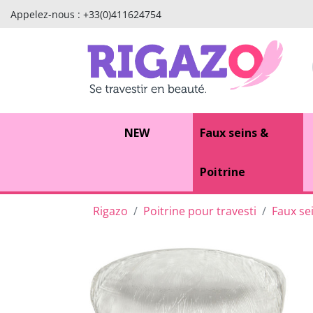
Appelez-nous :
+33(0)411624754
NEW
Faux seins &
Poitrine
Rigazo
Poitrine pour travesti
Faux se