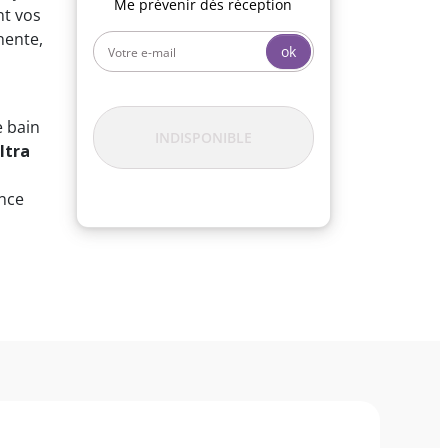
Me prévenir dès réception
nt vos
nente,
ok
,
e bain
INDISPONIBLE
ltra
ance