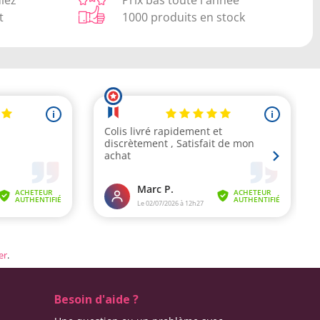
t
1000 produits en stock
er
.
Besoin d'aide ?