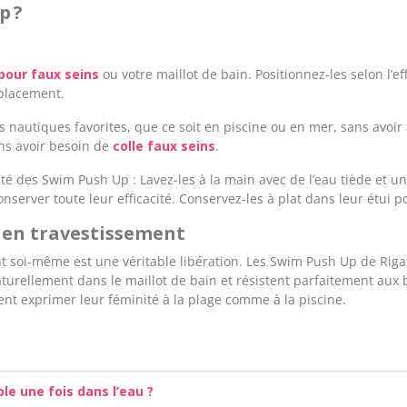
p ?
pour faux seins
ou votre maillot de bain. Positionnez-les selon l’e
éplacement.
s nautiques favorites, que ce soit en piscine ou en mer, sans avoir 
ns avoir besoin de
colle faux seins
.
cacité des Swim Push Up : Lavez-les à la main avec de l’eau tiède et 
conserver toute leur efficacité. Conservez-les à plat dans leur étui p
e en travestissement
nt soi-même est une véritable libération. Les Swim Push Up de Ri
aturellement dans le maillot de bain et résistent parfaitement aux 
ent exprimer leur féminité à la plage comme à la piscine.
le une fois dans l’eau ?