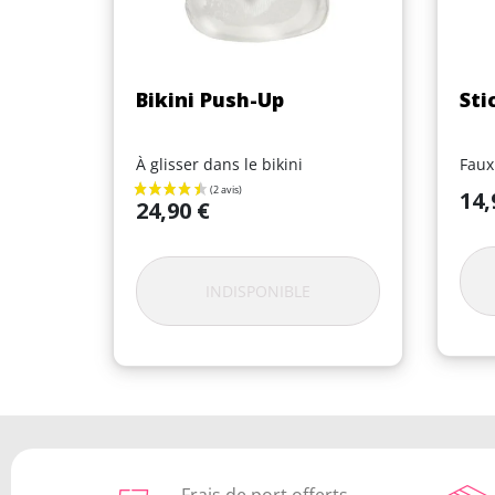
Aperçu rapide

Bikini Push-Up
Sti
À glisser dans le bikini
Faux
Prix
14,
Prix
24,90 €
INDISPONIBLE
Frais de port offerts