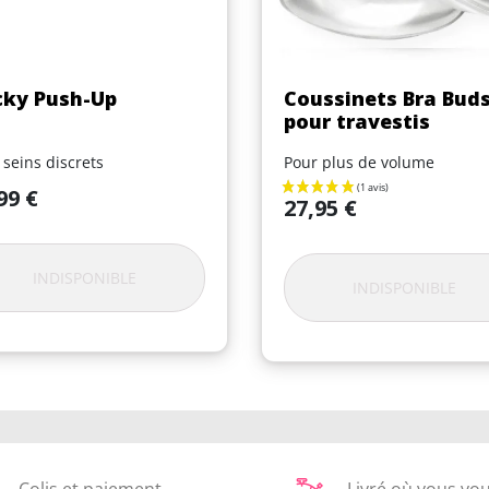
Aperçu rapide
Aperçu rapide


cky Push-Up
Coussinets Bra Bud
pour travestis
 seins discrets
Pour plus de volume
99 €
Prix
27,95 €
INDISPONIBLE
INDISPONIBLE
Colis et paiement
Livré où vous vo