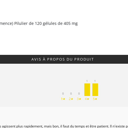
mence) Pilulier de 120 gélules de 405 mg
AVIS À PROPOS DU PRODUIT
1
1
0
0
0
1★
2★
3★
4★
5★
 agissent plus rapidement, mais bon, il faut du temps et être patient. Il n'exi