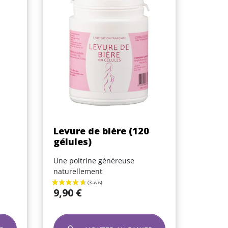
Aperçu rapide

Levure de bière (120
gélules)
Une poitrine généreuse
naturellement
Prix
9,90 €