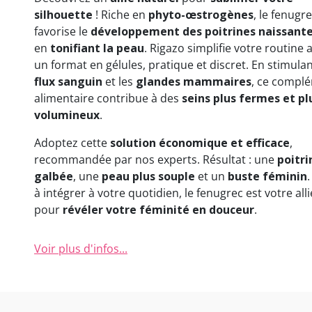
(2 avis)
silhouette
! Riche en
phyto-œstrogènes
, le fenugr
favorise le
développement des poitrines naissant
en
tonifiant la peau
. Rigazo simplifie votre routine 
un format en gélules, pratique et discret. En stimulan
flux sanguin
et les
glandes mammaires
, ce compl
alimentaire contribue à des
seins plus fermes et pl
volumineux
.
Adoptez cette
solution économique et efficace
,
recommandée par nos experts. Résultat : une
poitri
galbée
, une
peau plus souple
et un
buste féminin
.
à intégrer à votre quotidien, le fenugrec est votre alli
pour
révéler votre féminité en douceur
.
Voir plus d'infos...