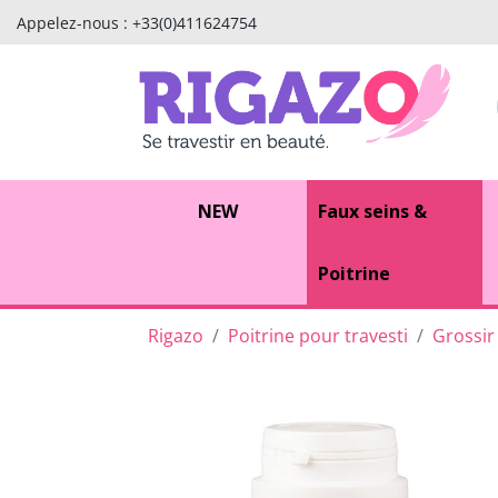
Appelez-nous :
+33(0)411624754
NEW
Faux seins &
Poitrine
Rigazo
Poitrine pour travesti
Grossir 