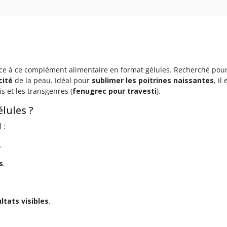
e à ce complément alimentaire en format gélules. Recherché pour 
cité
de la peau. Idéal pour
sublimer les poitrines naissantes
, i
s et les transgenres (
fenugrec pour travesti
).
lules ?
 :
.
s
.
ltats visibles
.