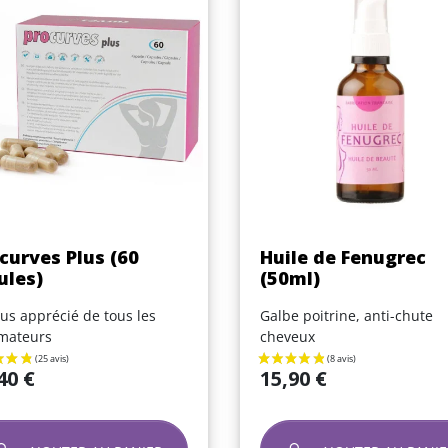
Aperçu rapide
Aperçu rapide


curves Plus (60
Huile de Fenugrec
ules)
(50ml)
lus apprécié de tous les
Galbe poitrine, anti-chute
mateurs
cheveux
Prix
40 €
15,90 €