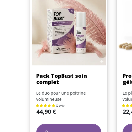
Aperçu rapide

Pack TopBust soin
Pro
complet
gél
Le duo pour une poitrine
Le p
volumineuse
volu
Prix
Prix
44,90 €
22,