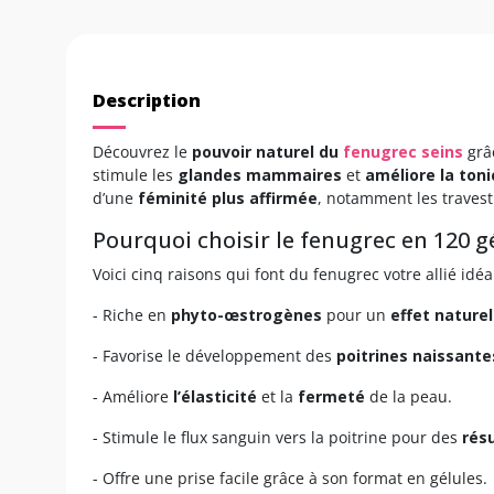
Description
Découvrez le
pouvoir naturel du
fenugrec seins
grâc
stimule les
glandes mammaires
et
améliore la toni
d’une
féminité plus affirmée
, notamment les travesti
Pourquoi choisir le fenugrec en 120 gé
Voici cinq raisons qui font du fenugrec votre allié idéal
- Riche en
phyto-œstrogènes
pour un
effet naturel
- Favorise le développement des
poitrines naissante
- Améliore
l’élasticité
et la
fermeté
de la peau.
- Stimule le flux sanguin vers la poitrine pour des
résu
- Offre une prise facile grâce à son format en gélules.