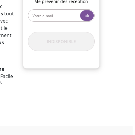
Me prévenir dès réception
ec
es
tout
ok
avec
t le
ément
INDISPONIBLE
us
ne
 Facile
é