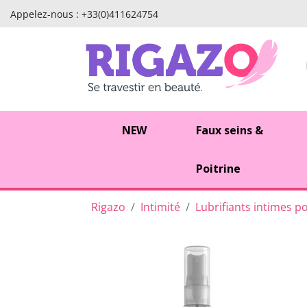
Appelez-nous :
+33(0)411624754
NEW
Faux seins &
Poitrine
Rigazo
Intimité
Lubrifiants intimes po