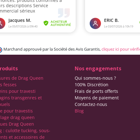
Marchand approuvé par la Société des Avis Garantis,
cliquez ici pour vérifi
roduits
Nos engagements
sures de Drag Queen
Qui sommes-nous ?
s fesses
100% Discrétion
eins pour travesti
Frais de ports offerts
agins transgenres et
Moyens de paiement
xuels
Contactez-nous
e pour travestis
Blog
lage drag queen
ques Drag Queen
 : culotte tucking, sous-
nts et accessoires de