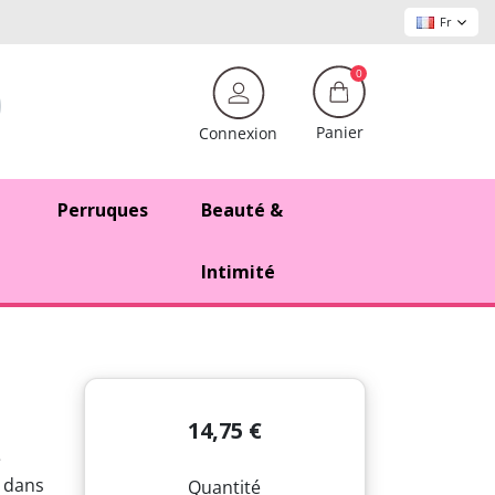
Fr
0
Panier
Connexion
Perruques
Beauté &
Intimité
14,75 €
e
y dans
Quantité