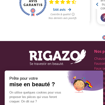
Nos p
Chaus
Fausse
Faux s
Faux v
Première boutique
transe
française spécialisée dans
Lingeri
le travestissement de
Maquil
l'homme
Perru
Réseaux sociaux
Tucking
vêteme