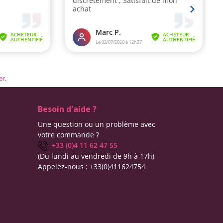
er
.
Besoin d'aide ?
Une question ou un problème avec
votre commande ?
+33 (0)4 11 62 47 55
(Du lundi au vendredi de 9h à 17h)
Appelez-nous :
+33(0)411624754