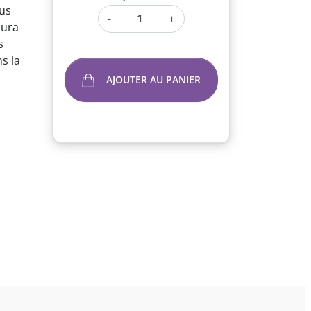
tus
-
+
aura
s
s la
AJOUTER AU PANIER