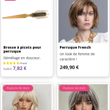
Brosse à picots pour
Perruque French
perruque
Un look de femme de
Démêlage en douceur.
caractère !
Prix
249,90 €
Prix de base
Prix
7,82 €
9,20 €
Rupture de stock
Rupture de stock