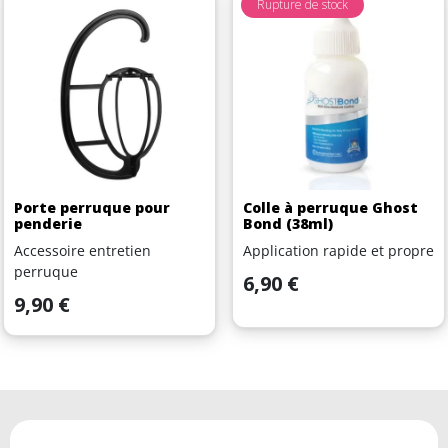
Rupture de stock
Porte perruque pour
Colle à perruque Ghost
penderie
Bond (38ml)
Accessoire entretien
Application rapide et propre
perruque
Prix
6,90 €
Prix
9,90 €