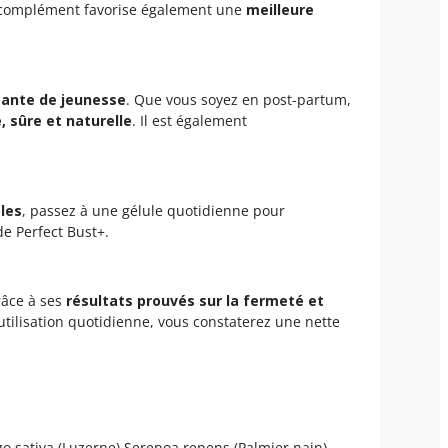
 complément favorise également une
meilleure
tante de jeunesse
. Que vous soyez en post-partum,
, sûre et naturelle
. Il est également
bles
, passez à une gélule quotidienne pour
de Perfect Bust+.
Grâce à ses
résultats prouvés sur la fermeté et
tilisation quotidienne, vous constaterez une nette
o sativa (Luzerne) Serenoa repens (Palmier nain)