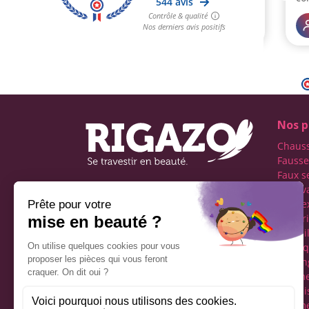
Nos p
Chaus
Fausse
Faux s
Faux v
Première boutique
transe
française spécialisée dans
Lingeri
le travestissement de
Maquil
l'homme
Perru
Réseaux sociaux
Tucking
vêteme
fémini
Vêteme