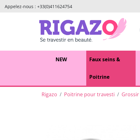
Appelez-nous :
+33(0)411624754
NEW
Faux seins &
Poitrine
Rigazo
Poitrine pour travesti
Grossir 