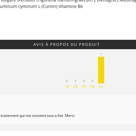
) Cuminum cyminum L (Cumin) Vitamine B6
AVIS À PROPOS DU PRODUIT
1
0
0
0
0
1★
2★
3★
4★
5★
e traitement qui me convient tout a fait .Merci