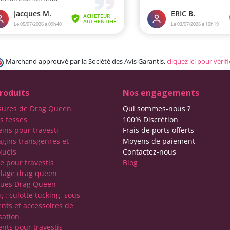
Marchand approuvé par la Société des Avis Garantis,
cliquez ici pour vérifi
roduits
Nos engagements
sures de Drag Queen
Qui sommes-nous ?
s fesses
100% Discrétion
eins pour travesti
Frais de ports offerts
agins transgenres et
Moyens de paiement
xuels
Contactez-nous
e pour travestis
Blog
lage drag queen
ques Drag Queen
 : culotte tucking, sous-
nts et accessoires de
sation
nts pour travestis