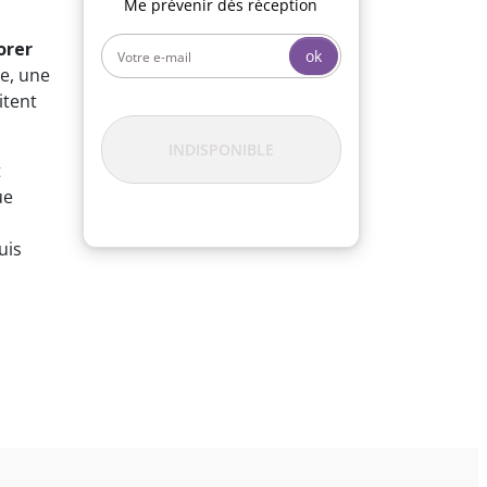
Me prévenir dès réception
orer
ok
se, une
itent
INDISPONIBLE
t
ue
uis