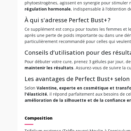
phytoestrogènes, agissent en synergie pour stimuler 
régulation hormonale
, indispensable à l’obtention 
À qui s'adresse Perfect Bust+ ?
Ce supplément est conçu pour toutes les femmes et 
après une perte de poids importante ou dans une dém
particulièrement recommandé pour celles qui veulent é
Conseils d’utilisation pour des résul
Pour débuter votre cure, prenez 3 gélules par jour, d
maintenir les résultats
. Assurez-vous de suivre la c
Les avantages de Perfect Bust+ selon
Selon
Valentine, experte en cosmétique et transf
l'élasticité
, il répond parfaitement aux besoins de ce
amélioration de la silhouette et de la confiance en
Composition
Trifolium pratense (Trèfle rouge) Moulin à Foeniculum