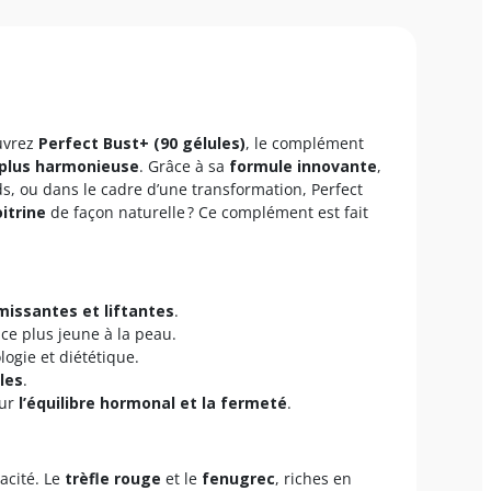
uvrez
Perfect Bust+ (90 gélules)
, le complément
 plus harmonieuse
. Grâce à sa
formule innovante
,
ds, ou dans le cadre d’une transformation, Perfect
itrine
de façon naturelle ? Ce complément est fait
missantes et liftantes
.
ce plus jeune à la peau.
ogie et diététique.
les
.
sur
l’équilibre hormonal et la fermeté
.
acité. Le
trèfle rouge
et le
fenugrec
, riches en