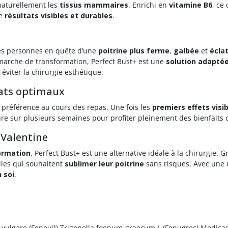
naturellement les
tissus mammaires
. Enrichi en
vitamine B6
, ce
de
résultats visibles et durables
.
les personnes en quête d’une
poitrine plus ferme
,
galbée
et
écla
arche de transformation, Perfect Bust+ est une
solution adaptée
viter la chirurgie esthétique.
tats optimaux
e préférence au cours des repas. Une fois les
premiers effets visi
ure sur plusieurs semaines pour profiter pleinement des bienfaits 
 Valentine
ormation
, Perfect Bust+ est une alternative idéale à la chirurgie. 
lles qui souhaitent
sublimer leur poitrine
sans risques. Avec une u
 soi
.
 vulgare (Fenouil) Trigonella foenum-graecum L (Fenugrec) Medicag