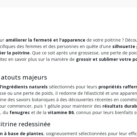
ur
améliorer la fermeté et l'apparence
de votre poitrine ? Déco
écifiques des femmes et des personnes en quête d'une
silhouette
ier la poitrine
. Que ce soit après une grossesse, une perte de poi
itez en savoir plus sur la manière de
grossir et sublimer votre po
5 atouts majeurs
d'ingrédients naturels
sélectionnés pour leurs
propriétés raffer
se ou une perte de poids, il redonne de l’élasticité et une apparen
ne des savoirs botaniques à des découvertes récentes en cosmétol
our commencer, puis 1 gélule pour maintenir des
résultats durab
e
, du
fenugrec
et de la
vitamine B6
, connus pour leurs bienfaits 
trine redessinée
n à base de plantes
, soigneusement sélectionnées pour leur effic