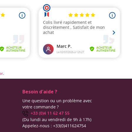
er
.
Besoin d'aide ?
Une question ou un problème avec
votre commande ?
+33 (0)4 11 62 47 55
(Du lundi au vendredi de 9h à 17h)
Appelez-nous :
+33(0)411624754