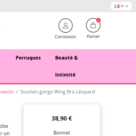
Fr
0
Panier
Connexion
Perruques
Beauté &
Intimité
vestis
Soutien-gorge Wing Bra Léopard
38,90 €
robe
Bonnet
ur un