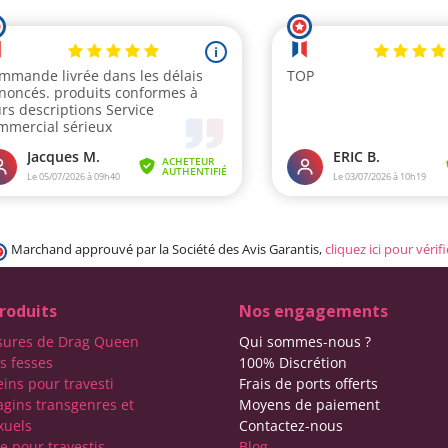
Marchand approuvé par la Société des Avis Garantis,
cliquez ici pour vérifi
roduits
Nos engagements
sures de Drag Queen
Qui sommes-nous ?
s fesses
100% Discrétion
eins pour travesti
Frais de ports offerts
agins transgenres et
Moyens de paiement
xuels
Contactez-nous
e pour travestis
Blog