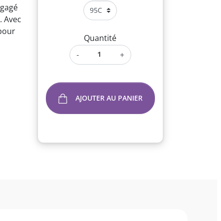
égagé
e. Avec
 pour
Quantité
-
+
AJOUTER AU PANIER