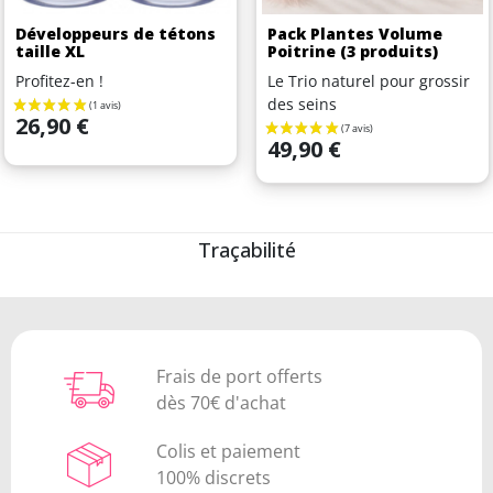
Développeurs de tétons
Pack Plantes Volume
taille XL
Poitrine (3 produits)
Profitez-en !
Le Trio naturel pour grossir
des seins
Prix
26,90 €
Prix
49,90 €
Traçabilité
Frais de port offerts
dès 70€ d'achat
Colis et paiement
100% discrets