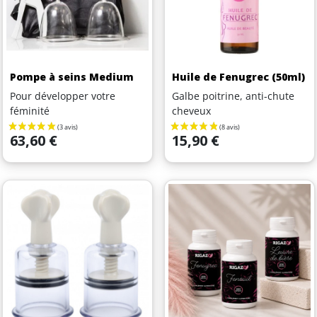
Pompe à seins Medium
Huile de Fenugrec (50ml)
Pour développer votre
Galbe poitrine, anti-chute
féminité
cheveux
Prix
Prix
63,60 €
15,90 €