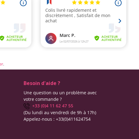
er
.
Besoin d'aide ?
Une question ou un problème avec
votre commande ?
+33 (0)4 11 62 47 55
(Du lundi au vendredi de 9h à 17h)
Appelez-nous :
+33(0)411624754