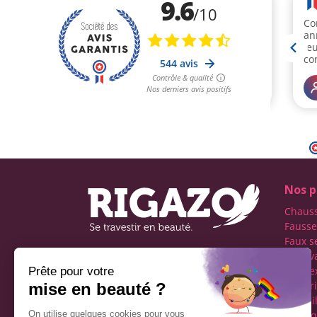
Nos p
Chaus
Fausse
Faux s
Faux v
Première boutique
transe
française spécialisée dans
Lingeri
le travestissement de
Maquil
l'homme
Perru