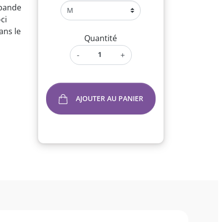
 bande
ci
ans le
Quantité
-
+
AJOUTER AU PANIER