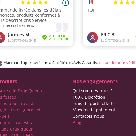
Marchand approuvé par la Société des Avis Garantis,
cliquez ici pour vérifi
roduits
Nos engagements
sures de Drag Queen
Qui sommes-nous ?
s fesses
100% Discrétion
eins pour travesti
Frais de ports offerts
agins transgenres et
Moyens de paiement
xuels
Contactez-nous
e pour travestis
Blog
lage drag queen
ques Drag Queen