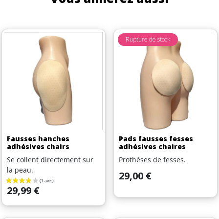
Rupture de stock
Fausses hanches
Pads fausses fesses
adhésives chairs
adhésives chaires
Se collent directement sur
Prothèses de fesses.
la peau.
Prix
29,00 €
Prix
29,99 €