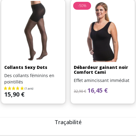
-50%
Collants Sexy Dots
Débardeur gainant noir
Comfort Cami
Des collants féminins en
Effet amincissant immédiat
pointillés
Prix de base
Prix
16,45 €
32,90 €
Prix
15,90 €
Traçabilité