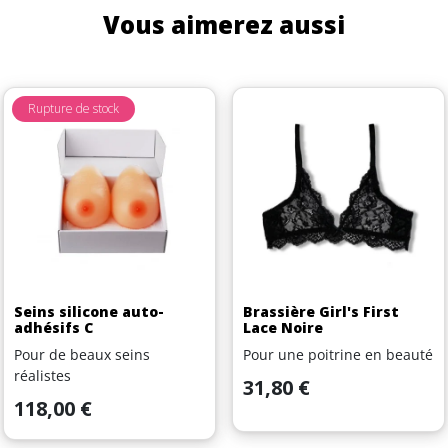
Vous aimerez aussi
Rupture de stock
Seins silicone auto-
Brassière Girl's First
adhésifs C
Lace Noire
Pour de beaux seins
Pour une poitrine en beauté
réalistes
Prix
31,80 €
Prix
118,00 €