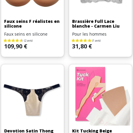
Faux seins F réalistes en
Brassière Full Lace
silicone
blanche - Carmen Liu
Faux seins en silicone
Pour les hommes
Prix
Prix
109,90 €
31,80 €
Devotion Satin Thong
Kit Tucking Beige