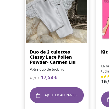
Aperçu rapide

Duo de 2 culottes
Kit
Classy Lace Pollen
Powder- Carmen Liu
La b
Votre duo de tucking
tuck
Prix de base
Prix
17,58 €
43,95 €
Prix
16,
AJOUTER AU PANIER