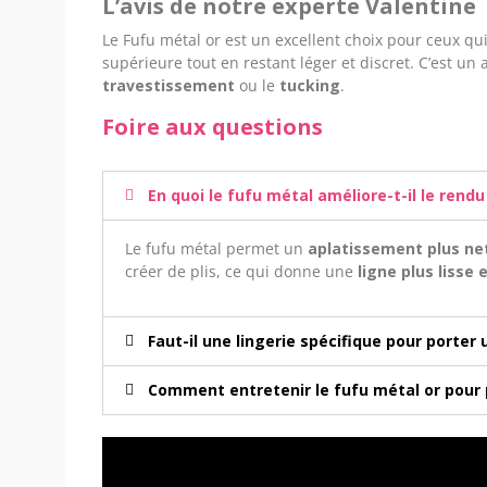
L’avis de notre experte Valentine
Le Fufu métal or est un excellent choix pour ceux q
supérieure tout en restant léger et discret. C’est 
travestissement
ou le
tucking
.
Foire aux questions
En quoi le fufu métal améliore-t-il le rendu
Le fufu métal permet un
aplatissement plus net
créer de plis, ce qui donne une
ligne plus lisse 
Faut-il une lingerie spécifique pour porter 
Comment entretenir le fufu métal or pour p