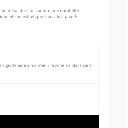
n en métal doré lui confère une durabilité
que et son esthétique chic, idéal pour le
 rigidité aide à maintenir la zone en place sans