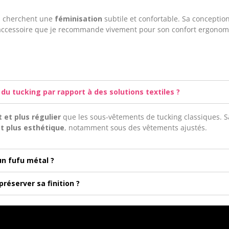
ui cherchent une
féminisation
subtile et confortable. Sa conceptio
un accessoire que je recommande vivement pour son confort ergonomi
 du tucking par rapport à des solutions textiles ?
 et plus régulier
que les sous-vêtements de tucking classiques. Sa
et plus esthétique
, notamment sous des vêtements ajustés.
un fufu métal ?
réserver sa finition ?