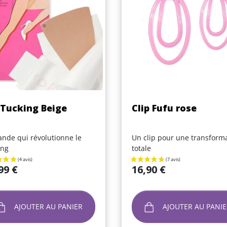
Aperçu rapide
Aperçu rapide


 Tucking Beige
Clip Fufu rose
ande qui révolutionne le
Un clip pour une transform
ing
totale
Prix
99 €
16,90 €
AJOUTER AU PANIER
AJOUTER AU PANIE