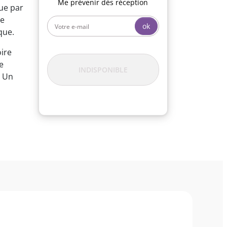
Me prévenir dès réception
gue par
te
ok
que.
oire
e
INDISPONIBLE
. Un