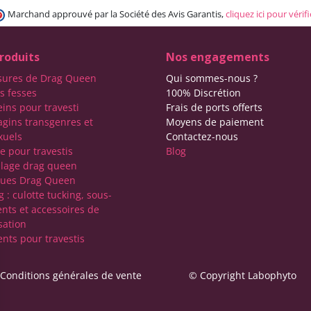
Marchand approuvé par la Société des Avis Garantis,
cliquez ici pour vérifi
roduits
Nos engagements
sures de Drag Queen
Qui sommes-nous ?
s fesses
100% Discrétion
eins pour travesti
Frais de ports offerts
agins transgenres et
Moyens de paiement
xuels
Contactez-nous
e pour travestis
Blog
lage drag queen
ques Drag Queen
 : culotte tucking, sous-
nts et accessoires de
sation
nts pour travestis
Conditions générales de vente
© Copyright Labophyto