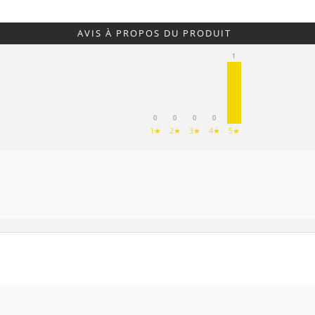
AVIS À PROPOS DU PRODUIT
1
0
0
0
0
1★
2★
3★
4★
5★