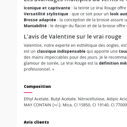
Iconique et captivante
: la teinte Le Vrai Rouge offr
Versatilité stylistique
: que ce soit pour un
look au
Brosse adaptée
: la conception de la brosse assure
Maniabilité
: le design du flacon et de la brosse offr
L'avis de Valentine sur le vrai rouge
Valentine, notre experte en esthétique des ongles, est
est un
classique indispensable
qui apporte une
tou
des mains impeccables pour des jours. Je le recom
glamour de soirée, Le Vrai Rouge est la
définition m
professionnel. »
Composition
Ethyl Acetate, Butyl Acetate, Nitrocellulose, Adipic A
MAY CONTAIN [+/-]: Mica, CI 15850, CI 19140, CI 7700
Avis clients