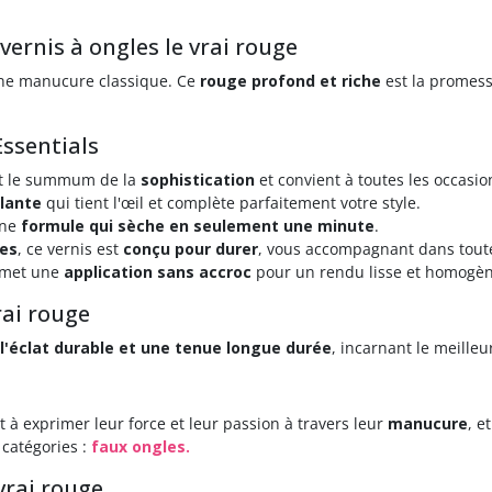
vernis à ongles le vrai rouge
une manucure classique. Ce
rouge profond et riche
est la promes
Essentials
st le summum de la
sophistication
et convient à toutes les occasio
llante
qui tient l'œil et complète parfaitement votre style.
une
formule qui sèche en seulement une minute
.
res
, ce vernis est
conçu pour durer
, vous accompagnant dans toutes
ermet une
application sans accroc
pour un rendu lisse et homogèn
rai rouge
l'éclat durable et une tenue longue durée
, incarnant le meille
t à exprimer leur force et leur passion à travers leur
manucure
, e
 catégories :
faux ongles.
 vrai rouge