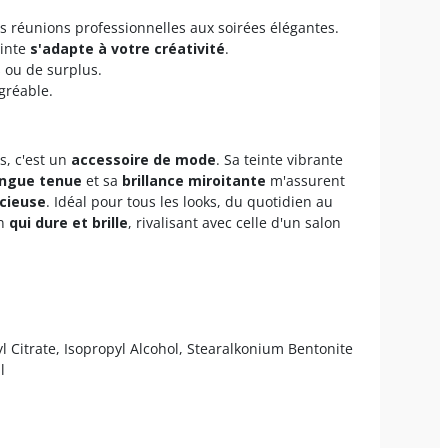
es réunions professionnelles aux soirées élégantes.
einte
s'adapte à votre créativité
.
s ou de surplus.
agréable.
s, c'est un
accessoire de mode
. Sa teinte vibrante
ongue tenue
et sa
brillance miroitante
m'assurent
cieuse
. Idéal pour tous les looks, du quotidien au
on
qui dure et brille
, rivalisant avec celle d'un salon
yl Citrate, Isopropyl Alcohol, Stearalkonium Bentonite
l