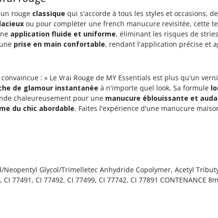
e un rouge
classique
qui s'accorde à tous les styles et occasions, d
dacieux
ou pour compléter une french manucure revisitée, cette t
 une
application fluide et uniforme
, éliminant les risques de strie
e une
prise en main confortable
, rendant l'application précise et 
 convaincue : « Le Vrai Rouge de MY Essentials est plus qu'un verni
che de glamour instantanée
à n'importe quel look. Sa formule
l
mande chaleureusement pour une
manucure éblouissante et auda
ême du chic abordable
. Faites l'expérience d'une manucure mais
cid/Neopentyl Glycol/Trimelletec Anhydride Copolymer, Acetyl Tribut
0, CI 77491, CI 77492, CI 77499, CI 77742, CI 77891 CONTENANCE 8m