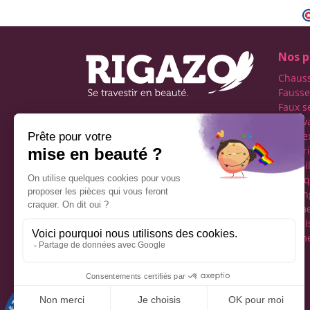
Nos p
Chaus
Fausse
Faux s
Faux v
Première boutique
transe
française spécialisée dans
Lingeri
le travestissement de
Maquil
l'homme
Perru
Réseaux sociaux
Tucking
vêteme
fémini
Vêteme
Mentions légales